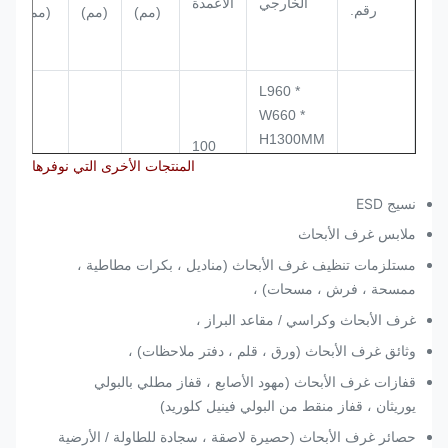
الخارجي
الأعمدة
رقم.
(مم)
(مم)
(مم)
L960 *
W660 *
H1300MM
100
460
4.5
4.5
CC8888
المنتجات الأخرى التي نوفرها
فتحة
L850 *
W560 *
نسيج ESD
H1300MM
ملابس غرف الأبحاث
مستلزمات تنظيف غرف الأبحاث (مناديل ، بكرات مطاطية ،
L960 *
ممسحة ، فرش ، مسحات) ،
W560 *
غرف الأبحاث وكراسي / مقاعد البراز ،
H1300MM
100
350
4.5
4.5
CC8889
وثائق غرف الأبحاث (ورق ، قلم ، دفتر ملاحظات) ،
فتحة
L850 *
قفازات غرف الأبحاث (مهود الأصابع ، قفاز مطلي بالبولي
W490 *
يوريثان ، قفاز منقط من البولي فينيل كلوريد)
H1300MM
حصائر غرف الأبحاث (حصيرة لاصقة ، سجادة للطاولة / الأرضية