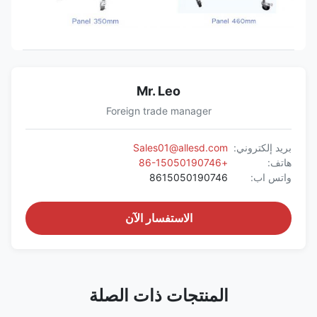
L715 *
20
670
3.5
4
W645 *
CC8818
فتحات
H1500MM
L850 *
55
Mr. Leo
520
3
5
W660 *
CC8819
فتحات
H1300MM
Foreign trade manager
بريد إلكتروني:
Sales01@allesd.com
هاتف:
+86-15050190746
واتس اب:
8615050190746
الاستفسار الآن
المنتجات ذات الصلة