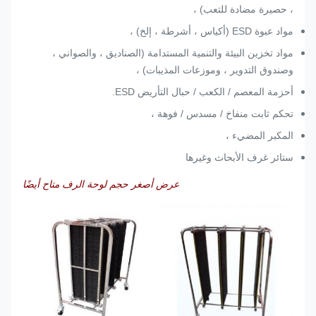
، حصيرة مضادة للتعب) ،
L850 *
100
مواد عبوة ESD (أكياس ، أشرطة ، إلخ) ،
460
4.5
4.5
W550 *
CC8810
فتحة
H1450MM
مواد تخزين البيئة والتنمية المستدامة (الصناديق ، والصواني ،
وصندوق التدوير ، وموزعات المذيبات) ،
L850 *
100
أحزمة المعصم / الكعب / حبال التأريض ESD.
350
4.5
4.5
W450 *
CC8811
فتحة
H1450MM
تحكم ثابت منفاخ / مسدس / فوهة ،
المكبر المضيء ،
L850 *
100
CC8812
W660 *
ستائر غرف الأبحاث وغيرها
4.5
4.5
530
فتحة
H1300MM
عرض أصغر حجم لوحة الرف متاح أيضًا
L850 *
100
1260
4.5
4.5
W1350 *
CC8816
فتحة
H1300MM
L530 *
50
460
4.5
4.5
W530 *
CC8817
فتحات
H1450MM