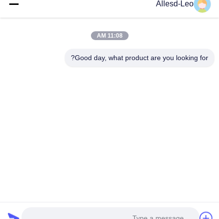
16 عامًا من الخبرة ، بصفتنا مصنعًا ومصدرًا رائدًا لمنتجات البيئة والتنمية
Allesd-Leo
المستدامة وغرف الأبحاث ، فإننا نقدم مجموعة كاملة من معدات
وإمدادات البيئة...
روابط سريعة
11:08 AM
الصفحة الرئيسية
منتجات
Good day, what product are you looking for?
معلومات عنا
جولة في المعمل
مراقبة الجودة
اتصل بنا
اطلب اقتباس
اتصل بنا
0086-512-65883749
0086-512-66190772
Sales01@allesd.com
حقوق الطبع والنشر © 2018-2026 Suzhou Quanjuda Purification Technology
Co., LTD. جميع الحقوق محفوظة