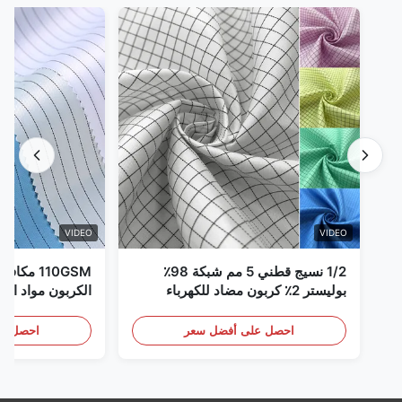
VIDEO
VIDEO
1/2 نسيج قطني 5 مم شبكة 98٪
110GSM مك
بوليستر 2٪ كربون مضاد للكهرباء
الكربون مواد الملا
الساكنة
احصل على أفضل سعر
احصل عل