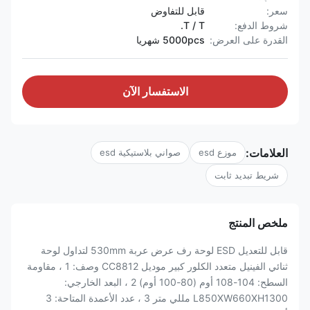
سعر:
قابل للتفاوض
شروط الدفع:
T / T.
القدرة على العرض:
5000pcs شهريا
الاستفسار الآن
العلامات:
موزع esd
صواني بلاستيكية esd
شريط تبديد ثابت
ملخص المنتج
قابل للتعديل ESD لوحة رف عرض عربة 530mm لتداول لوحة
ثنائي الفينيل متعدد الكلور كبير موديل CC8812 وصف: 1 ، مقاومة
السطح: 104-108 أوم (80-100 أوم) 2 ، البعد الخارجي:
L850XW660XH1300 مللي متر 3 ، عدد الأعمدة المتاحة: 3