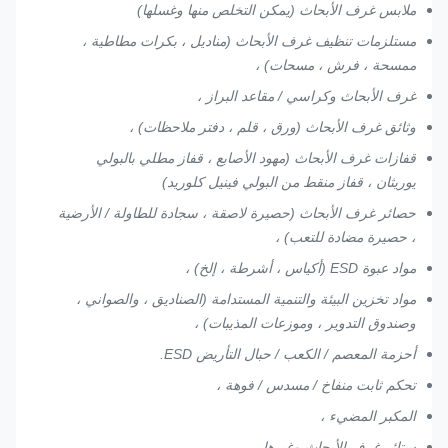
ملابس غرف الأبحاث (يمكن التخلص منها وغسلها)
ممسحة
مستلزمات تنظيف غرف الأبحاث (مناديل ، بكرات مطاطية ،
135 جم
100٪
الحياكة
غرف
6001
4
ممسحة ، فرش ، مسحات) ،
/
بوليستر
المفردة
الأبحاث
غرف الأبحاث وكراسي / مقاعد البراز ،
وثائق غرف الأبحاث (ورق ، قلم ، دفتر ملاحظات) ،
قفازات غرف الأبحاث (مهود الأصابع ، قفاز مطلي بالبولي
يوريثان ، قفاز منقط من البولي فينيل كلوريد)
حصائر غرف الأبحاث (حصيرة لاصقة ، سجادة للطاولة / الأرضية
، حصيرة مضادة للتعب) ،
ممسحة
1009
160 جم ​​
100٪
الحياكة
غرف
جنيه /
5
مواد عبوة ESD (أكياس ، أشرطة ، إلخ) ،
/ ㎡
بوليستر
المفردة
الأبحاث
160
مواد تخزين البيئة والتنمية المستدامة (الصناديق ، والصواني ،
وصندوق التدوير ، وموزعات المذيبات) ،
أحزمة المعصم / الكعب / حبال التأريض ESD.
تحكم ثابت منفاخ / مسدس / فوهة ،
المكبر المضيء ،
ستائر غرف الأبحاث وغيرها