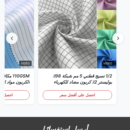
VIDEO
VIDEO
1/2 نسيج قطني 5 مم شبكة 98٪
110GSM مك
بوليستر 2٪ كربون مضاد للكهرباء
الكربون مواد الملا
الساكنة
احصل على أفضل سعر
احصل عل
أرسل استفسارًا