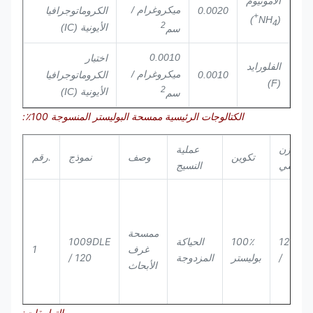
الأمونيوم
ميكروغرام /
0.0020
الكروماتوجرافيا
+
)
(NH
4
2
الأيونية (IC)
سم
0.0010
اختبار
الفلورايد
ميكروغرام /
0.0010
الكروماتوجرافيا
(F)
2
الأيونية (IC)
سم
الكتالوجات الرئيسية ممسحة البوليستر المنسوجة 100٪:
الوزن
عملية
تكوين
وصف
نموذج
رقم.
لأساسي
النسيج
ممسحة
120 جم
100٪
الحياكة
1009DLE
غرف
1
/
بوليستر
المزدوجة
/ 120
الأبحاث