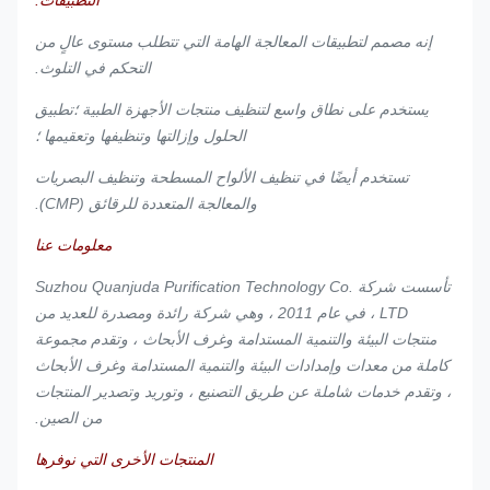
التطبيقات:
إنه مصمم لتطبيقات المعالجة الهامة التي تتطلب مستوى عالٍ من
التحكم في التلوث.
ممسحة
140 جم
100٪
الحياكة
1009DLE
يستخدم على نطاق واسع لتنظيف منتجات الأجهزة الطبية ؛تطبيق
غرف
2
/
بوليستر
المزدوجة
/ 140
الحلول وإزالتها وتنظيفها وتعقيمها ؛
الأبحاث
تستخدم أيضًا في تنظيف الألواح المسطحة وتنظيف البصريات
والمعالجة المتعددة للرقائق (CMP).
معلومات عنا
تأسست شركة Suzhou Quanjuda Purification Technology Co.
، LTD في عام 2011 ، وهي شركة رائدة ومصدرة للعديد من
ممسحة
1009
120 جم
100٪
الحياكة
غرف
جنيه /
3
منتجات البيئة والتنمية المستدامة وغرف الأبحاث ، وتقدم مجموعة
/
بوليستر
المفردة
الأبحاث
120
كاملة من معدات وإمدادات البيئة والتنمية المستدامة وغرف الأبحاث
، وتقدم خدمات شاملة عن طريق التصنيع ، وتوريد وتصدير المنتجات
من الصين.
المنتجات الأخرى التي نوفرها