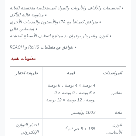
• الجسيمات والألياف والأيونات والمواد المستخلصة منخفضة للغاية
• مقاومة عالية للتآكل
• متوافق كيميائياً مع IPA والأسيتون والمذيبات الأخرى
• إمتصاص عالي
• الوزن والفرجار يوفران يد ممتازة لتنظيف الأسطح الخشنة
• يتوافق مع متطلبات RoHS و REACH
معلومات تقنية:
المواصفات
قيمة
طريقة اختبار
4 بوصة × 4 بوصة ، 6 بوصة
مقاس
× 6 بوصة ، 9 بوصة × 9
بوصة ، 12 بوصة × 12 بوصة
مادة
100٪ بوليستر
الوزن
اختبار التوازن
2
135 ± 5 جم / م
الأساسى
الإلكتروني