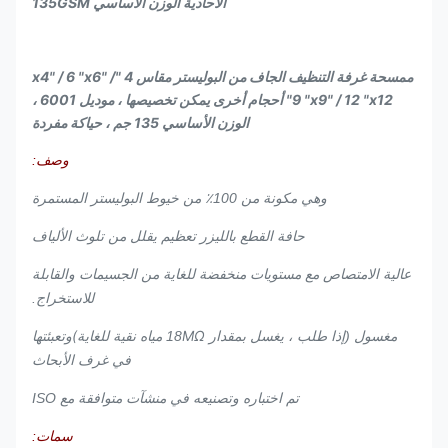
الأحادية الوزن الأساسي 135GSM
ممسحة غرفة التنظيف الجاف من البوليستر مقاس 4 "x4" / 6 "x6" /
9 "x9" / 12 "x12" أحجام أخرى يمكن تخصيصها ، موديل 6001 ،
الوزن الأساسي 135 جم ، حياكة مفردة
وصف:
وهي مكونة من 100٪ من خيوط البوليستر المستمرة
تعظيم يقلل من تلوث الألياف
حافة القطع بالليزر
عالية الامتصاص مع مستويات منخفضة للغاية من الجسيمات والقابلة
للاستخراج.
MΩ مياه نقية للغاية)
مغسول (إذا طلب ، يغسل بمقدار 18
وتعبئتها
في غرف الأبحاث
تم اختباره وتصنيعه في منشآت متوافقة مع ISO
سمات: