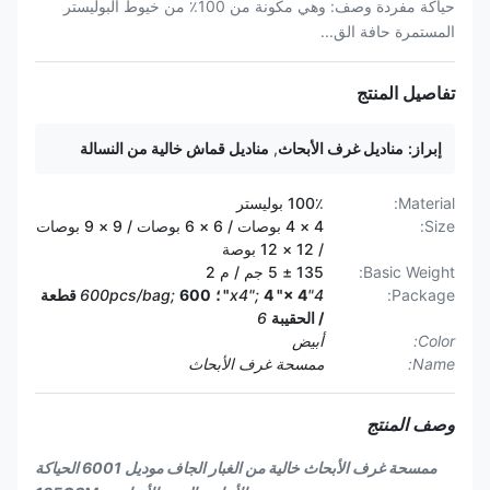
حياكة مفردة وصف: وهي مكونة من 100٪ من خيوط البوليستر
المستمرة حافة الق...
تفاصيل المنتج
إبراز:
مناديل غرف الأبحاث
,
مناديل قماش خالية من النسالة
Material:
100٪ بوليستر
Size:
4 × 4 بوصات / 6 × 6 بوصات / 9 × 9 بوصات
/ 12 × 12 بوصة
Basic Weight:
135 ± 5 جم / م 2
Package:
4"x4";
4 "× 4" ؛
600pcs/bag;
600 قطعة
/ الحقيبة
6
Color:
أبيض
Name:
ممسحة غرف الأبحاث
وصف المنتج
ممسحة غرف الأبحاث خالية من الغبار الجاف موديل 6001 الحياكة