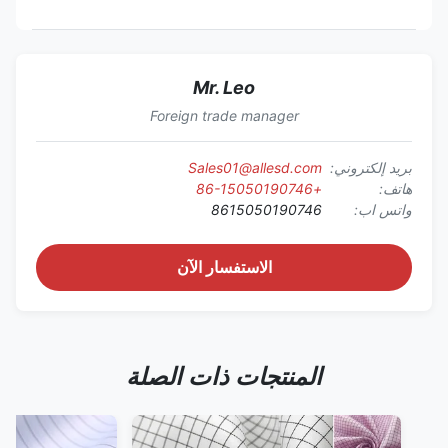
Mr. Leo
Foreign trade manager
بريد إلكتروني:
Sales01@allesd.com
هاتف:
+86-15050190746
واتس اب:
8615050190746
الاستفسار الآن
المنتجات ذات الصلة