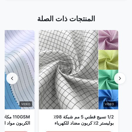
المنتجات ذات الصلة
VIDEO
VIDEO
1/2 نسيج قطني 5 مم شبكة 98٪
110GSM مك
بوليستر 2٪ كربون مضاد للكهرباء
الكربون مواد الملا
الساكنة