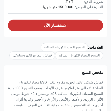
شروط الدفع:
T / T.
القدرة على العرض:
1500000 متر شهريا
الاستفسار الآن
العلامات:
النسيج المبدد للكهرباء الساكنة
النسيج المضاد للكهرباء الساكنة
قماش التفريغ الكهروستاتيكي
ملخص المنتج
قماش شبكي عالي الجودة مقاوم للغبار ESD مضاد للكهرباء
الساكنة 5 مللي متر لملابس غرف الأبحاث وصف النسيج ESD: مادة
النسيج المضادة للكهرباء الساكنة 98٪ بوليستر + 2٪ خيوط موصل
الألوان الوردي والأصفر والأبيض والأزرق والأخضر وغيرها ألوان
أخرى قابلة للتخصيص يستخدم حماية ESD في الغرف النظيفة ،
ملابس العمل نم...