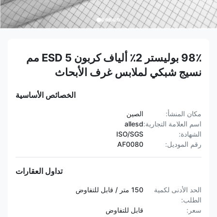
98٪ بوليستر 2٪ ألياف كربون ESD 5 مم
نسيج شبكي لملابس غرف الأبحاث
الخصائص الأساسية
مكان المنشأ:
الصين
اسم العلامة التجارية:
allesd
الشهادة:
ISO/SGS
رقم الموديل:
AF0080
تداول العقارات
الحد الأدنى لكمية
150 متر / قابل للتفاوض
الطلب:
سعر:
قابل للتفاوض