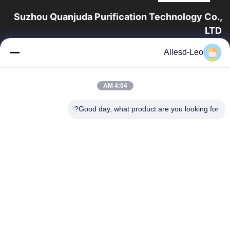
Suzhou Quanjuda Purification Technology Co.,
LTD
16 عامًا من الخبرة ، بصفتنا مصنعًا ومصدرًا رائدًا لمنتجات البيئة والتنمية
Allesd-Leo
المستدامة وغرف الأبحاث ، فإننا نقدم مجموعة كاملة من معدات
وإمدادات البيئة...
روابط سريعة
4:04 AM
الصفحة الرئيسية
منتجات
Good day, what product are you looking for?
معلومات عنا
جولة في المعمل
مراقبة الجودة
اتصل بنا
اطلب اقتباس
اتصل بنا
0086-512-65883749
0086-512-66190772
Sales01@allesd.com