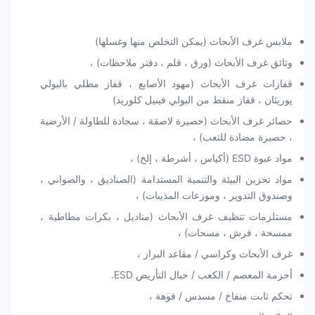
ملابس غرف الأبحاث (يمكن التخلص منها وغسلها)
وثائق غرف الأبحاث (ورق ، قلم ، دفتر ملاحظات) ،
قفازات غرف الأبحاث (مهود الأصابع ، قفاز مطلي بالبولي
يوريثان ، قفاز منقط من البولي فينيل كلوريد)
حصائر غرف الأبحاث (حصيرة لاصقة ، سجادة للطاولة / الأرضية
، حصيرة مضادة للتعب) ،
مواد عبوة ESD (أكياس ، أشرطة ، إلخ) ،
مواد تخزين البيئة والتنمية المستدامة (الصناديق ، والصواني ،
وصندوق التدوير ، وموزعات المذيبات) ،
مستلزمات تنظيف غرف الأبحاث (مناديل ، بكرات مطاطية ،
ممسحة ، فرش ، مسحات) ،
غرف الأبحاث وكراسي / مقاعد البراز ،
أحزمة المعصم / الكعب / حبال التأريض ESD.
تحكم ثابت منفاخ / مسدس / فوهة ،