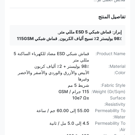
تفاصيل المنتج
إبراز:
قماش شبكي ESD 5 مللي متر
,
98٪ بوليستر 2٪ نسيج ألياف الكربون
,
قماش شبكي 115GSM
Product Name:
قماش شبكي ESD مضاد للكهرباء الساكنة 5
مللي متر
Material:
98٪ بوليستر + 2٪ ألياف كربون
Color:
الأبيض والأزرق والوردي والأصفر والأخضر
وغيرها
Fabric Style:
شريط 5 مم
Weight (Gr/Sqm):
115 جرام / GSM
≤10e7 Ω
Surface
Resistivity:
Permeability To
55.00 إلى 60.00 جم / ساعة
Water:
Permeability To
4.5 إلى 5.0 مل / ثانية
Air: