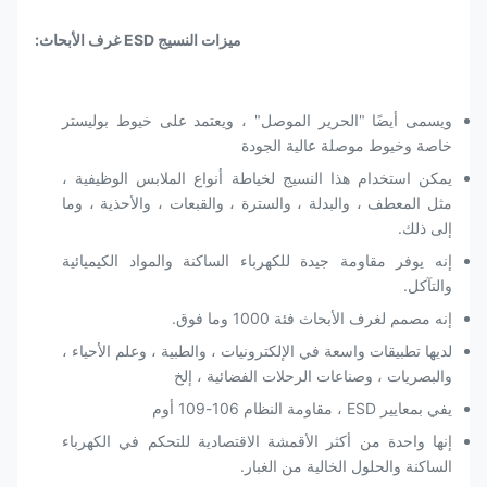
ميزات النسيج ESD غرف الأبحاث:
ويسمى أيضًا "الحرير الموصل" ، ويعتمد على خيوط بوليستر
خاصة وخيوط موصلة عالية الجودة
يمكن استخدام هذا النسيج لخياطة أنواع الملابس الوظيفية ،
مثل المعطف ، والبدلة ، والسترة ، والقبعات ، والأحذية ، وما
إلى ذلك.
إنه يوفر مقاومة جيدة للكهرباء الساكنة والمواد الكيميائية
والتآكل.
إنه مصمم لغرف الأبحاث فئة 1000 وما فوق.
لديها تطبيقات واسعة في الإلكترونيات ، والطبية ، وعلم الأحياء ،
والبصريات ، وصناعات الرحلات الفضائية ، إلخ
يفي بمعايير ESD ، مقاومة النظام 106-109 أوم
إنها واحدة من أكثر الأقمشة الاقتصادية للتحكم في الكهرباء
الساكنة والحلول الخالية من الغبار.