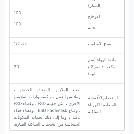
(المنكر)
100
اعوجاج
100
لحمة
نسج الاسلوب
حك 1/2
نفاذية الهواء (سم
مكعب / سم 2 /
30
ثانية)
لصنع الملابس المضادة للخدش ،
وملابس العمل ، وإكسسوارات الملابس
استخدام الأقمشة
الأخرى ، مثل حقيبة ESD ، وغطاء ESD
المضادة للكهرباء
، وقناع ESD Facemask ، وغطاء حذاء
الساكنة
ESD ، وما إلى ذلك لحماية المكونات
الحساسة من الشحنات الساكنة الضارة.