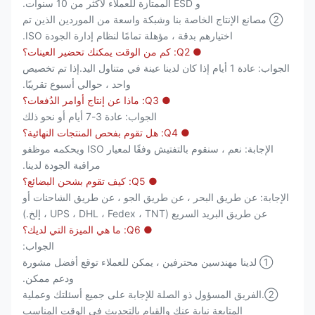
و ESD الممتازة للعملاء لأكثر من 10 سنوات.
② مصانع الإنتاج الخاصة بنا وشبكة واسعة من الموردين الذين تم
اختيارهم بدقة ، مؤهلة تمامًا لنظام إدارة الجودة ISO.
● Q2: كم من الوقت يمكنك تحضير العينات؟
الجواب: عادة 1 أيام إذا كان لدينا عينة في متناول اليد.إذا تم تخصيص
واحد ، حوالي أسبوع تقريبًا.
● Q3: ماذا عن إنتاج أوامر الدُفعات؟
الجواب: عادة 3-7 أيام أو نحو ذلك
● Q4: هل تقوم بفحص المنتجات النهائية؟
الإجابة: نعم ، سنقوم بالتفتيش وفقًا لمعيار ISO ويحكمه موظفو
مراقبة الجودة لدينا.
● Q5: كيف تقوم بشحن البضائع؟
الإجابة: عن طريق البحر ، عن طريق الجو ، عن طريق الشاحنات أو
عن طريق البريد السريع (UPS ، DHL ، Fedex ، TNT ، إلخ.)
● Q6: ما هي الميزة التي لديك؟
الجواب:
① لدينا مهندسين محترفين ، يمكن للعملاء توقع أفضل مشورة
ودعم ممكن.
②.الفريق المسؤول ذو الصلة للإجابة على جميع أسئلتك وعملية
المتابعة نيابة عنك والقيام بالتحديث في الوقت المناسب