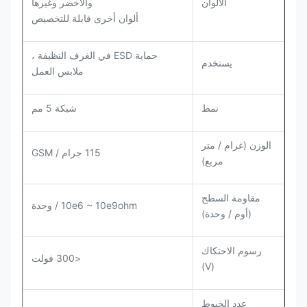
الألوان
والأخضر وغيرها
ألوان أخرى قابلة للتخصيص
حماية ESD في الغرف النظيفة ،
يستخدم
ملابس العمل
نمط
شبكة 5 مم
الوزن (غرام / متر
115 جرام / GSM
مربع)
مقاومة السطح
10e6 ~ 10e9ohm / وحدة
(أوم / وحدة)
رسوم الاحتكاك
<300 فولت
(V)
عدد الخيوط