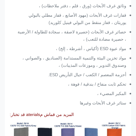
وثائق غرف الأبحاث (ورق ، قلم ، دفتر ملاحظات) ،
قفازات غرف الأبحاث (مهود الأصابع ، قفاز مطلي بالبولي
يوريثان ، قفاز منقط من البولي فينيل كلوريد)
حصائر غرف الأبحاث (حصيرة لاصقة ، سجادة للطاولة / الأرضية
، حصيرة مضادة للتعب) ،
مواد عبوة ESD (أكياس ، أشرطة ، إلخ) ،
مواد تخزين البيئة والتنمية المستدامة (الصناديق ، والصواني ،
وصندوق التدوير ، وموزعات المذيبات) ،
أحزمة المعصم / الكعب / حبال التأريض ESD.
تحكم ثابت منفاخ / بندقية / فوهة ،
المكبر المضيء ،
ستائر غرف الأبحاث وغيرها
المزيد من قماش م
aterials قد تختار: