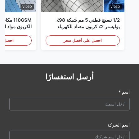
VIDEO
VIDEO
1/2 نسيج قطني 5 مم شبكة 98٪
110GSM مك
بوليستر 2٪ كربون مضاد للكهرباء
الكربون مواد الملا
الساكنة
احصل على أفضل سعر
احصل عل
أرسل استفسارًا
اسم *
اسم الشركة