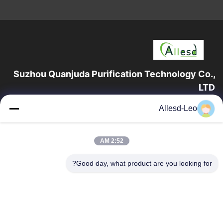
Suzhou Quanjuda Purification Technology Co.,
LTD
16 عامًا من الخبرة ، بصفتنا مصنعًا ومصدرًا رائدًا لمنتجات البيئة والتنمية
Allesd-Leo
المستدامة وغرف الأبحاث ، فإننا نقدم مجموعة كاملة من معدات
وإمدادات البيئة...
روابط سريعة
2:52 AM
الصفحة الرئيسية
منتجات
Good day, what product are you looking for?
معلومات عنا
جولة في المعمل
مراقبة الجودة
اتصل بنا
اطلب اقتباس
اتصل بنا