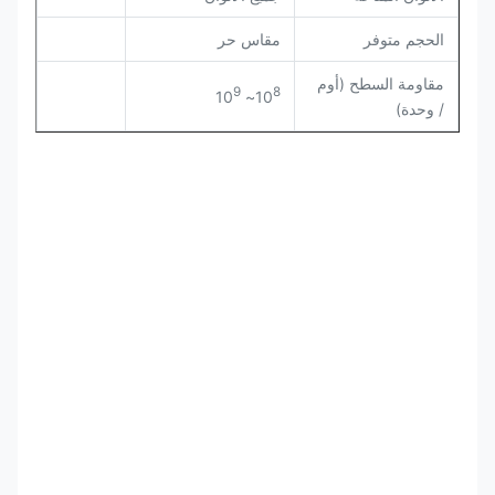
الحجم متوفر
مقاس حر
مقاومة السطح (أوم
9
8
~ 10
10
/ وحدة)