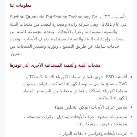
معلومات عنا
تأسست Suzhou Quanjuda Purification Technology Co. ، LTD
في عام 2011 ، وهي شركة رائدة ومصدرة للعديد من منتجات البيئة
والتنمية المستدامة وغرف الأبحاث ، وتقدم مجموعة كاملة من
معدات وإمدادات البيئة والتنمية المستدامة وغرف الأبحاث ، وتقدم
خدمات شاملة عن طريق التصنيع ، وتوريد وتصدير المنتجات من
الصين.
منتجات البيئة والتنمية المستدامة الأخرى التي نوفرها
أقمشة ESD أخرى: قماش مضاد للكهرباء الاستاتيكية TC و
CVC ، نسيج ماسي مقاوم للكهرباء الساكنة ، قماش محبوك
مضاد للكهرباء الساكنة ، قماش مخطط من البوليستر المضاد
للكهرباء الساكنة ،
ملابس غرف الأبحاث (يمكن التخلص منها)
مستلزمات تنظيف غرف الأبحاث (مناديل ، بكرات ممسحة ،
ممسحة ، فرش ، مسحات) ،
غرف الأبحاث وكراسي / مقاعد البراز ،