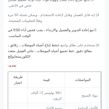
خاص في الأعلى.
4) إنه قابل للغسل وقابل لإعادة الاستخدام ، ويمكن غسله 50 مرة
وفقًا للتعليمات الصحيحة.
5)
مع إعادة التدوير والغسيل والارتداء ، يجب فحص أداء ESD في
الوقت المناسب.
خط إنتاج أشباه الموصلات ، رقائق ،
6) يستخدم على نطاق واسع في
معالج دقيق ،
خط تجميع أشباه الموصلات ، ثنائي الفينيل متعدد
الكلور
منتجات
وإلخ
تحديد:
طريقة
المواصفات
قيمة
اختبار
98٪ بوليستر 2٪ ألياف
مواد النسيج
كربون
الألوان المتاحة
جميع الالوان