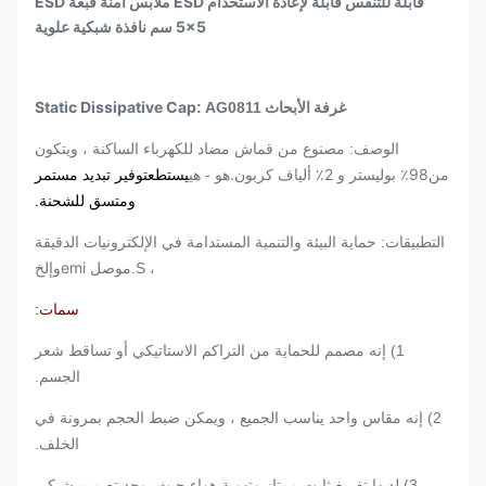
قابلة للتنفس قابلة لإعادة الاستخدام ESD ملابس آمنة قبعة ESD
5x5 سم نافذة شبكية علوية
غرفة الأبحاث Static Dissipative Cap
: AG0811
الوصف: مصنوع من قماش مضاد للكهرباء الساكنة ، ويتكون
98٪ بوليستر و 2٪ ألياف كربون.
من
هو - هي
يستطع
توفير تبديد مستمر
ومتسق للشحنة.
التطبيقات: حماية البيئة والتنمية المستدامة في الإلكترونيات الدقيقة
موصل emi
، S.
وإلخ
سمات:
1) إنه مصمم للحماية من التراكم الاستاتيكي أو تساقط شعر
الجسم.
2) إنه مقاس واحد يناسب الجميع ، ويمكن ضبط الحجم بمرونة في
الخلف.
3) لديها تفريغ ثابت ممتاز وتهوية هواء حيث يوجد تصميم شبكي