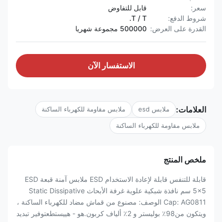
سعر:
قابل للتفاوض
شروط الدفع:
T / T.
القدرة على العرض:
500000 مجموعة شهريا
الاستفسار الآن
العلامات:
ملابس esd
ملابس مقاومة للكهرباء الساكنة
ملابس مقاومة للكهرباء الساكنة
ملخص المنتج
قابلة للتنفس قابلة لإعادة الاستخدام ESD ملابس آمنة قبعة ESD
5x5 سم نافذة شبكية علوية غرفة الأبحاث Static Dissipative
Cap: AG0811 الوصف: مصنوع من قماش مضاد للكهرباء الساكنة ،
ويتكون من98٪ بوليستر و 2٪ ألياف كربون.هو - هييستطعتوفير تبديد