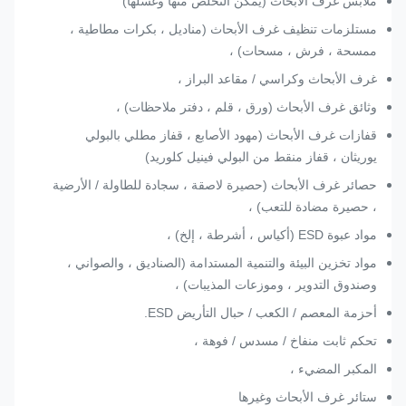
ملابس غرف الأبحاث (يمكن التخلص منها وغسلها)
مستلزمات تنظيف غرف الأبحاث (مناديل ، بكرات مطاطية ،
ممسحة ، فرش ، مسحات) ،
غرف الأبحاث وكراسي / مقاعد البراز ،
وثائق غرف الأبحاث (ورق ، قلم ، دفتر ملاحظات) ،
قفازات غرف الأبحاث (مهود الأصابع ، قفاز مطلي بالبولي
يوريثان ، قفاز منقط من البولي فينيل كلوريد)
حصائر غرف الأبحاث (حصيرة لاصقة ، سجادة للطاولة / الأرضية
، حصيرة مضادة للتعب) ،
مواد عبوة ESD (أكياس ، أشرطة ، إلخ) ،
مواد تخزين البيئة والتنمية المستدامة (الصناديق ، والصواني ،
وصندوق التدوير ، وموزعات المذيبات) ،
أحزمة المعصم / الكعب / حبال التأريض ESD.
تحكم ثابت منفاخ / مسدس / فوهة ،
المكبر المضيء ،
ستائر غرف الأبحاث وغيرها