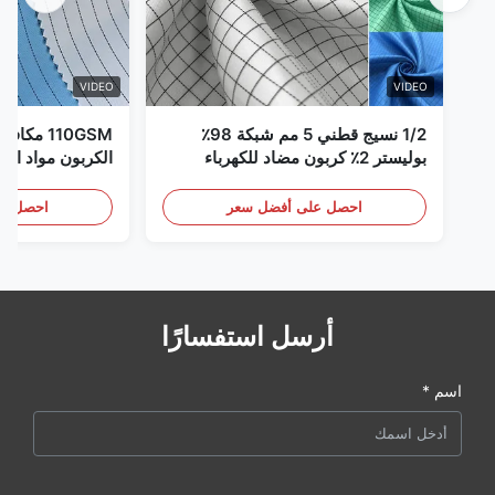
VIDEO
VIDEO
1/2 نسيج قطني 5 مم شبكة 98٪
110GSM مك
بوليستر 2٪ كربون مضاد للكهرباء
الكربون مواد الملا
الساكنة
احصل على أفضل سعر
احصل عل
أرسل استفسارًا
اسم *