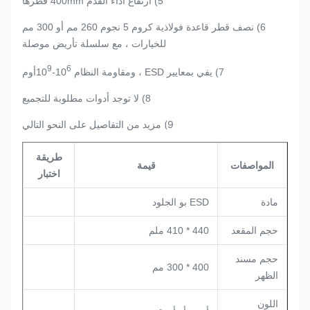
5) ارتفاع أداء القدم 400mm قطرها
6) نصف قطر قاعدة فولاذية كروم 5 نجوم 260 مم أو 300 مم
للخيارات ، مع سلسلة تأريض موصلة
9
6
7) يفي بمعايير ESD ، ومقاومة النظام 10
-10
أوم
8) لا توجد أدوات مطلوبة للتجميع
9) مزيد من التفاصيل على النحو التالي
طريقة
المواصفات
قيمة
اختبار
مادة
ESD بو الجلود
حجم المقعد
440 * 410 ملم
حجم مسند
400 * 300 مم
الظهر
اللون