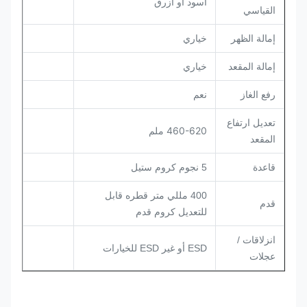
أسود أو أزرق
القياسي
إمالة الظهر
خياري
إمالة المقعد
خياري
رفع الغاز
نعم
تعديل ارتفاع
460-620 ملم
المقعد
قاعدة
5 نجوم كروم ستيل
400 مللي متر قطره قابل
قدم
للتعديل كروم قدم
انزلاقات /
ESD أو غير ESD للخيارات
عجلات