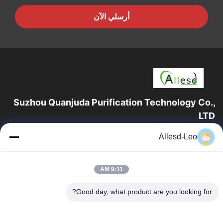
أرسلي الآن
Suzhou Quanjuda Purification Technology Co.,
LTD
16 عامًا من الخبرة ، بصفتنا مصنعًا ومصدرًا رائدًا لمنتجات البيئة والتنمية
Allesd-Leo
المستدامة وغرف الأبحاث ، فإننا نقدم مجموعة كاملة من معدات
وإمدادات البيئة...
روابط سريعة
9:11 AM
الصفحة الرئيسية
منتجات
Good day, what product are you looking for?
معلومات عنا
جولة في المعمل
مراقبة الجودة
اتصل بنا