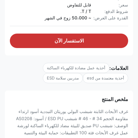
سعر:
قابل للتفاوض
شروط الدفع:
T / T.
القدرة على العرض:
~ 50،000 زوج في الشهر
الاستفسار الآن
العلامات:
أحذية عمل مضادة للكهرباء الساكنة
أحذية معتمدة من esd
مدربين سلامة ESD
ملخص المنتج
غرف الأبحاث الثابتة شبشب البولي يوريثان التبددية أسود ارتداء
مقاومة الحجم 34 # - 46 # شبشب ESD PU / أسود: AS0208
الوصف: شبشب PU صديق للبيئة مضاد للكهرباء الساكنة لورشة
عمل غرف الأبحاث فئة 100 التطبيقات: حماية البيئة والتنمية