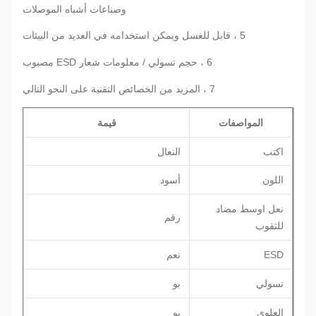
وصناعات أشباه الموصلات
5 ، قابل للغسل ويمكن استخدامه في العديد من البيئات
6 ، حجم تسولي / معلومات شعار ESD مصبوب
7 ، المزيد من الخصائص التقنية على النحو التالي
المواصفات
قيمة
اكتب
النعال
أسود
اللون
نعل اوسط مضاد
رقم
للثقوب
ESD
نعم
بو
تسولي
بو
العلوي