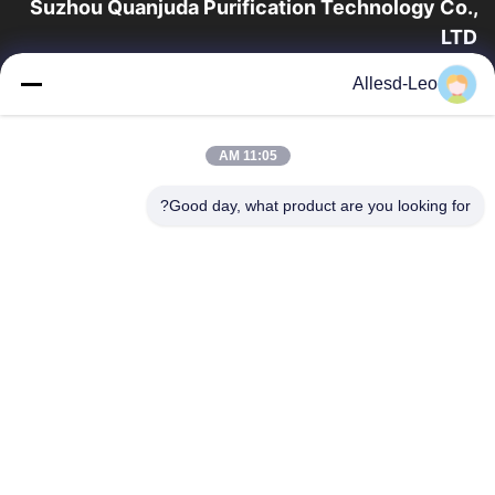
Suzhou Quanjuda Purification Technology Co.,
LTD
16 عامًا من الخبرة ، بصفتنا مصنعًا ومصدرًا رائدًا لمنتجات البيئة والتنمية
Allesd-Leo
المستدامة وغرف الأبحاث ، فإننا نقدم مجموعة كاملة من معدات
وإمدادات البيئة...
روابط سريعة
11:05 AM
الصفحة الرئيسية
منتجات
Good day, what product are you looking for?
معلومات عنا
جولة في المعمل
مراقبة الجودة
اتصل بنا
اطلب اقتباس
اتصل بنا
0086-512-65883749
0086-512-66190772
Sales01@allesd.com