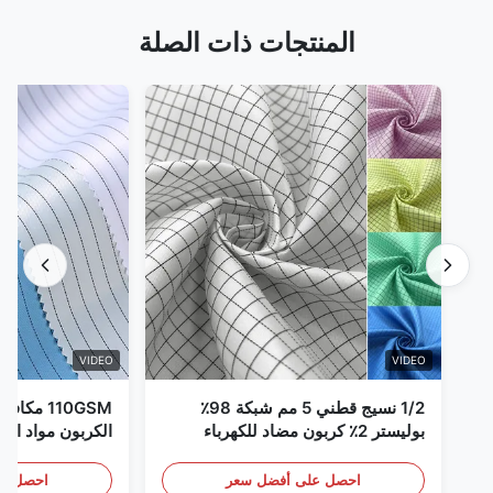
المنتجات ذات الصلة
VIDEO
VIDEO
1/2 نسيج قطني 5 مم شبكة 98٪
110GSM مك
بوليستر 2٪ كربون مضاد للكهرباء
الكربون مواد الملا
الساكنة
احصل على أفضل سعر
احصل عل