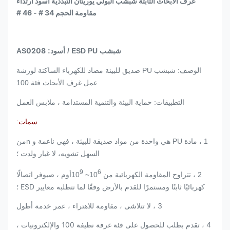
غرف الأبحاث الثابتة شبشب البولي يوريثان التبددية أسود ارتداء
مقاومة الحجم 34 # - 46 #
0208
شبشب ESD PU / أسود: AS
الوصف: شبشب PU صديق للبيئة مضاد للكهرباء الساكنة لورشة
عمل غرف الأبحاث فئة 100
التطبيقات: حماية البيئة والتنمية المستدامة ، ملابس العمل
سمات:
من
1 ، مادة PU هي واحدة من مواد صديقة للبيئة ، فهي ناعمة و n
السهل تشويه
، لا غبار ولدت ؛
9
6
يوفر اتصالًا
2 ، تتراوح المقاومة الكهربائية من 10
~ 10
أوم ، ص
كهربائيًا ثابتًا ومستمرًا للقدم بالأرض وفقًا لما تتطلبه معايير ESD ؛
3 ، لا تتلاشى ، مقاومة للاهتراء ، عمر خدمة أطول
4 ، تقدم بطلب للحصول على فئة غرفة نظيفة 100 والإلكترونيات ،