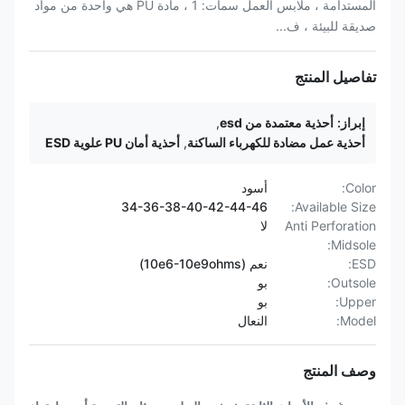
المستدامة ، ملابس العمل سمات: 1 ، مادة PU هي واحدة من مواد
صديقة للبيئة ، ف...
تفاصيل المنتج
إبراز:
أحذية معتمدة من esd
,
أحذية عمل مضادة للكهرباء الساكنة
,
أحذية أمان PU علوية ESD
Color:
أسود
34-36-38-40-42-44-46
Available Size:
Anti Perforation
لا
Midsole:
ESD:
نعم (10e6-10e9ohms)
Outsole:
بو
Upper:
بو
Model:
النعال
وصف المنتج