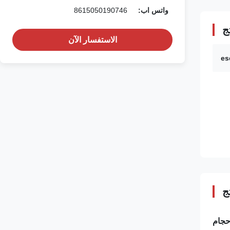
واتس اب:
8615050190746
ج
الاستفسار الآن
es
ج