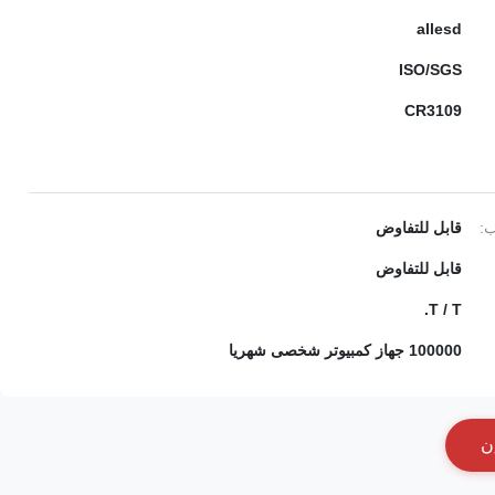
allesd
ISO/SGS
CR3109
ب:
قابل للتفاوض
قابل للتفاوض
T / T.
100000 جهاز كمبيوتر شخصى شهريا
ن