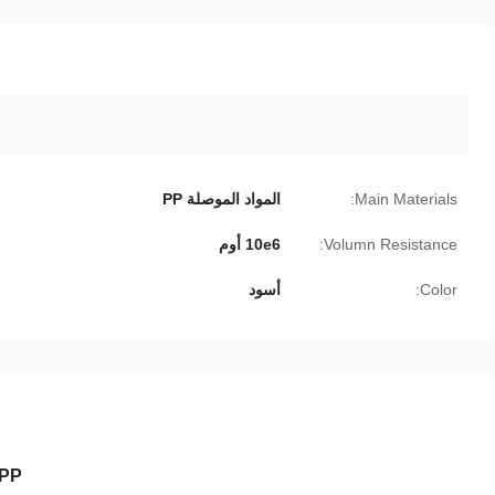
Main Materials:
المواد الموصلة PP
Volumn Resistance:
10e6 أوم
Color:
أسود
PP موصلة ESD PCB صواني SMT بكرة صناديق رفوف تخزين الرف 3 