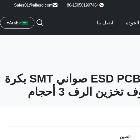
Sales01@allesd.com
+86-15050190746
الجودة
اتصل بنا
Arabic
PP موصل ESD PCB صواني SMT بكرة
خزين الرف 3 أحجام
الصين