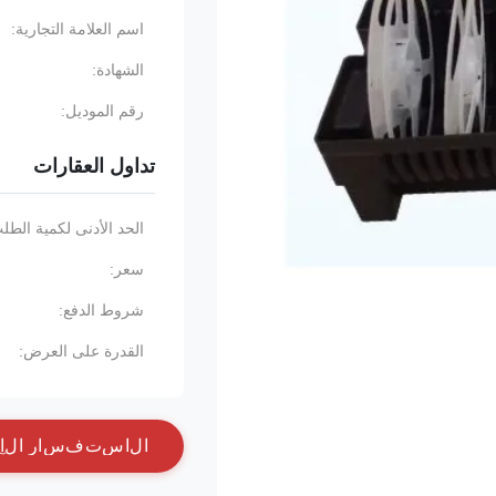
اسم العلامة التجارية:
الشهادة:
رقم الموديل:
تداول العقارات
الحد الأدنى لكمية الطل
سعر:
شروط الدفع:
القدرة على العرض:
ا
ل
ا
س
ت
ف
س
ا
ر
ا
ل
آ