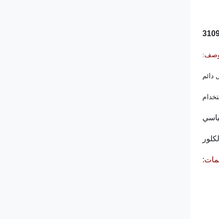
صف:
لكلور
ات: