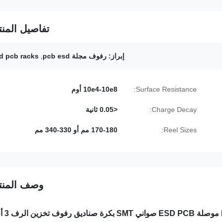
تفاصيل المنت
إبراز:
رفوف مجلة pcb esd
,
d pcb racks
Surface Resistance:
10e4-10e8 أوم
Charge Decay:
<0.05 ثانية
Reel Sizes:
170-180 مم أو 330-340 مم
وصف المنت
أحجام