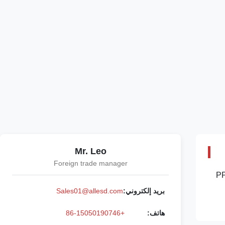
Mr. Leo
Foreign trade manager
ي SMT بكرة صناديق رفوف تخزين الرف 3 أحجام سلسلة نموذج 3109 وصف: 1 ، إنها مصنوعة من بلاستيك PP
بريد إلكتروني:
Sales01@allesd.com
هاتف:
+86-15050190746