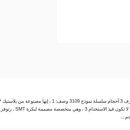
PP موصلة ESD PCB صوان
موصل مقوى ، وتبدد ثابتًا بشكل دائم 2 ، تكون قابلة للتكديس عندما لا تكون قيد الاستخدام 3 ، وهي متخصصة مصممة لبكرة SMT ، رتوفر