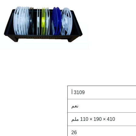
3109 أ
نعم
410 × 190 × 110 ملم
26