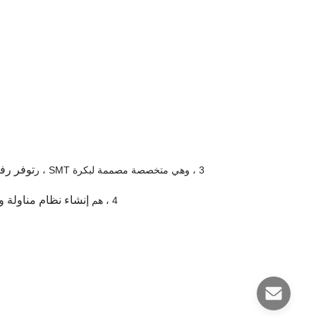
توفر رفوف hese طريقة فعالة لتخزين أو نقل بكرات
3 ، وهي متخصصة مصممة لبكرة SMT ، ر
إنشاء نظام مناولة وت
4 ، هم