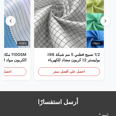
VIDEO
VIDEO
1/2 نسيج قطني 5 مم شبكة 98٪
110GSM مك
بوليستر 2٪ كربون مضاد للكهرباء
الكربون مواد الملا
الساكنة
احصل على أفضل سعر
احصل عل
أرسل استفسارًا
اسم *