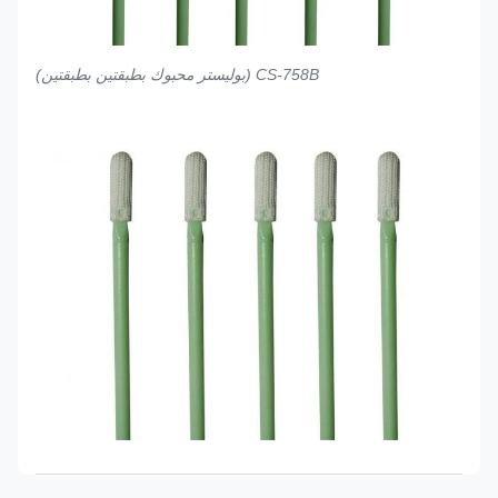
CS-758B (بوليستر محبوك بطبقتين بطبقتين)