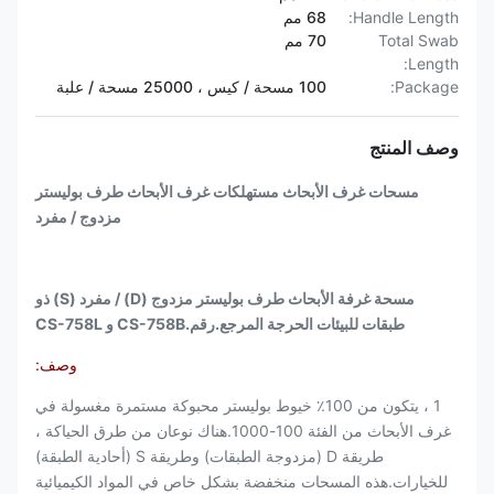
Handle Length:
68 مم
Total Swab
70 مم
Length:
Package:
100 مسحة / كيس ، 25000 مسحة / علبة
وصف المنتج
مسحات غرف الأبحاث مستهلكات غرف الأبحاث طرف بوليستر
مزدوج / مفرد
مسحة غرفة الأبحاث طرف بوليستر مزدوج (D) / مفرد (S) ذو
طبقات للبيئات الحرجة المرجع.رقم.CS-758B و CS-758L
وصف:
1 ، يتكون من 100٪ خيوط بوليستر محبوكة مستمرة مغسولة في
غرف الأبحاث من الفئة 100-1000.هناك نوعان من طرق الحياكة ،
طريقة D (مزدوجة الطبقات) وطريقة S (أحادية الطبقة)
للخيارات.هذه المسحات منخفضة بشكل خاص في المواد الكيميائية