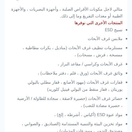
مثالي لاجل
مكونات الأقراص الصلبة ، وأجهزة البصريات ، والأجهزة
الطبية أو معدات التفريغ وما إلى ذلك.
المنتجات الأخرى التي نوفرها
نسيج ESD
ملابس غرف الأبحاث
مستلزمات تنظيف غرف الأبحاث (مناديل ، بكرات مطاطية ،
ممسحة ، فرش ، مسحات) ،
غرف الأبحاث وكراسي / مقاعد البراز ،
وثائق غرف الأبحاث (ورق ، قلم ، دفتر ملاحظات) ،
قفازات غرف الأبحاث (مهود الأصابع ، قفاز مطلي بالبولي
يوريثان ، قفاز منقط من البولي فينيل كلوريد)
حصائر غرف الأبحاث (حصيرة لاصقة ، سجادة للطاولة / الأرضية
، حصيرة مضادة للتعب) ،
مواد عبوة ESD (أكياس ، أشرطة ، إلخ) ،
مواد تخزين البيئة والتنمية المستدامة (الصناديق ، والصواني ،
وصندوق التدوير ، وموزعات المذيبات) ،