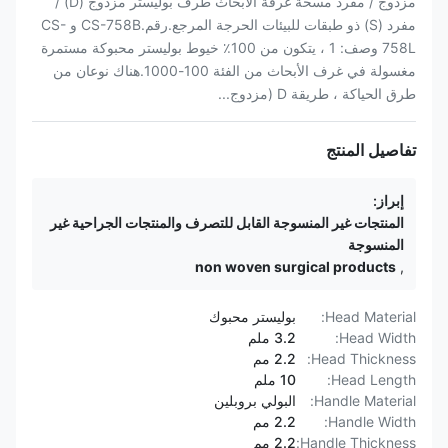
مزدوج / مفرد مسحة غرفة الأبحاث طرف بوليستر مزدوج (D) /
مفرد (S) ذو طبقات للبيئات الحرجة المرجع.رقم.CS-758B و CS-
758L وصف: 1 ، يتكون من 100٪ خيوط بوليستر محبوكة مستمرة
مغسولة في غرف الأبحاث من الفئة 100-1000.هناك نوعان من
طرق الحياكة ، طريقة D (مزدوج...
تفاصيل المنتج
إبراز:
المنتجات غير المنسوجة القابل للتصرف والمنتجات الجراحية غير
المنسوجة
non woven surgical products
,
Head Material:
بوليستر محبوك
Head Width:
3.2 ملم
Head Thickness:
2.2 مم
Head Length:
10 ملم
Handle Material:
البولي بروبلين
Handle Width:
2.2 مم
Handle Thickness:
2.2 مم