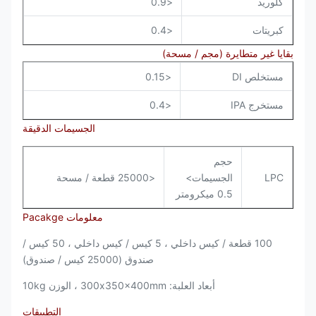
كلوريد
<0.9
كبريتات
<0.4
بقايا غير متطايرة (مجم / مسحة)
مستخلص DI
<0.15
مستخرج IPA
<0.4
الجسيمات الدقيقة
حجم
LPC
الجسيمات>
<25000 قطعة / مسحة
0.5 ميكرومتر
معلومات Pacakge
100 قطعة / كيس داخلي ، 5 كيس / كيس داخلي ، 50 كيس /
صندوق (25000 كيس / صندوق)
أبعاد العلبة: 300x350x400mm ، الوزن 10kg
التطبيقات