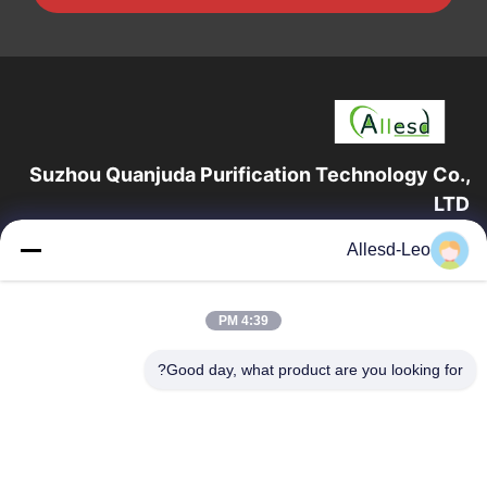
Suzhou Quanjuda Purification Technology Co.,
LTD
16 عامًا من الخبرة ، بصفتنا مصنعًا ومصدرًا رائدًا لمنتجات البيئة والتنمية
Allesd-Leo
المستدامة وغرف الأبحاث ، فإننا نقدم مجموعة كاملة من معدات
وإمدادات البيئة...
روابط سريعة
4:39 PM
الصفحة الرئيسية
منتجات
Good day, what product are you looking for?
معلومات عنا
جولة في المعمل
مراقبة الجودة
اتصل بنا
اطلب اقتباس