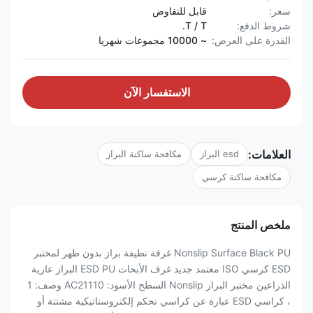
سعر:
قابل للتفاوض
شروط الدفع:
T / T.
القدرة على العرض:
~ 10000 مجموعات شهريا
الاستفسار الآن
العلامات:
esd البراز
مكافحة ساكنة البراز
مكافحة ساكنة كرسي
ملخص المنتج
Nonslip Surface Black PU غرفة نظيفة براز بدون ظهر لمختبر
ESD كرسي ISO معتمد جديد غرف الأبحاث ESD PU البراز عارية
الذراعين مختبر البراز Nonslip السطح الأسود: AC21110 وصف: 1
، كراسي ESD عبارة عن كراسي تحكم إلكتروستاتيكية مشتتة أو