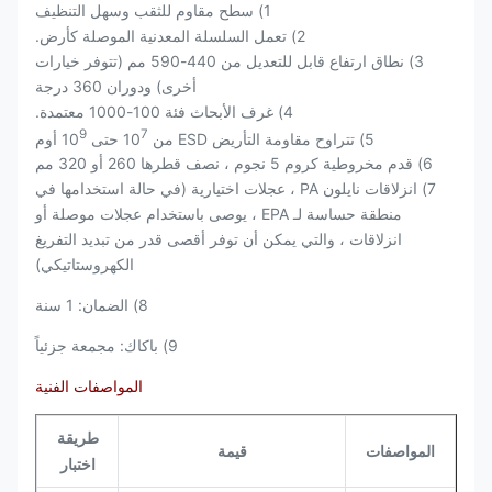
1) سطح مقاوم للثقب وسهل التنظيف
2) تعمل السلسلة المعدنية الموصلة كأرض.
3) نطاق ارتفاع قابل للتعديل من 440-590 مم (تتوفر خيارات
أخرى) ودوران 360 درجة
4) غرف الأبحاث فئة 100-1000 معتمدة.
9
7
5) تتراوح مقاومة التأريض ESD من 10
حتى 10
أوم
6) قدم مخروطية كروم 5 نجوم ، نصف قطرها 260 أو 320 مم
7) انزلاقات نايلون PA ، عجلات اختيارية (في حالة استخدامها في
منطقة حساسة لـ EPA ، يوصى باستخدام عجلات موصلة أو
انزلاقات ، والتي يمكن أن توفر أقصى قدر من تبديد التفريغ
الكهروستاتيكي)
8) الضمان: 1 سنة
9) باكاك: مجمعة جزئياً
المواصفات الفنية
طريقة
المواصفات
قيمة
اختبار