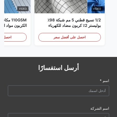
VIDEO
VIDEO
1/2 نسيج قطني 5 مم شبكة 98٪
110GSM مك
بوليستر 2٪ كربون مضاد للكهرباء
الكربون مواد الملا
الساكنة
احصل على أفضل سعر
احصل عل
أرسل استفسارًا
اسم *
اسم الشركة