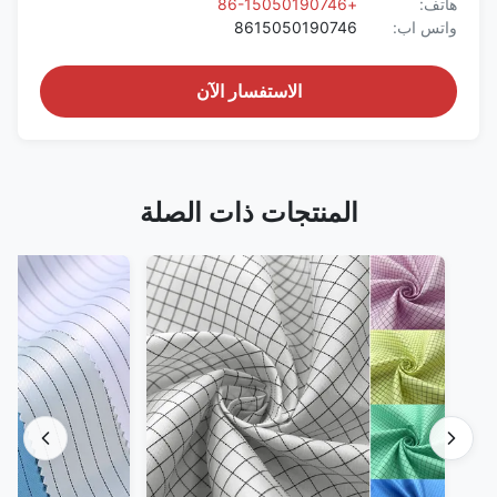
هاتف:
+86-15050190746
واتس اب:
8615050190746
الاستفسار الآن
المنتجات ذات الصلة