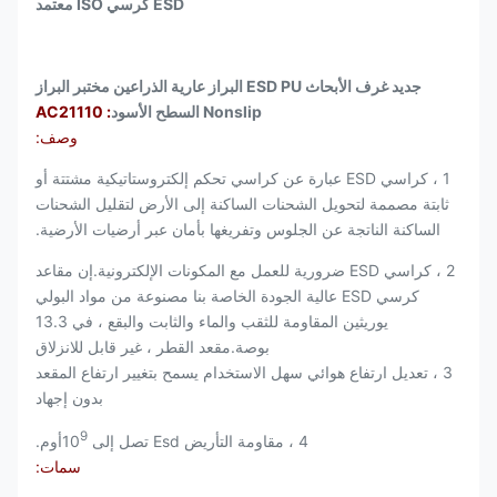
ESD كرسي ISO معتمد
جديد غرف الأبحاث ESD PU البراز عارية الذراعين مختبر البراز
Nonslip السطح الأسود
: AC21110
وصف:
1 ، كراسي ESD عبارة عن كراسي تحكم إلكتروستاتيكية مشتتة أو
ثابتة مصممة لتحويل الشحنات الساكنة إلى الأرض لتقليل الشحنات
الساكنة الناتجة عن الجلوس وتفريغها بأمان عبر أرضيات الأرضية.
2 ، كراسي ESD ضرورية للعمل مع المكونات الإلكترونية.إن مقاعد
كرسي ESD عالية الجودة الخاصة بنا مصنوعة من مواد البولي
يوريثين المقاومة للثقب والماء والثابت والبقع ، في 13.3
بوصة.مقعد القطر ، غير قابل للانزلاق
3 ، تعديل ارتفاع هوائي سهل الاستخدام يسمح بتغيير ارتفاع المقعد
بدون إجهاد
9
4 ، مقاومة التأريض Esd تصل إلى 10
أوم.
سمات: