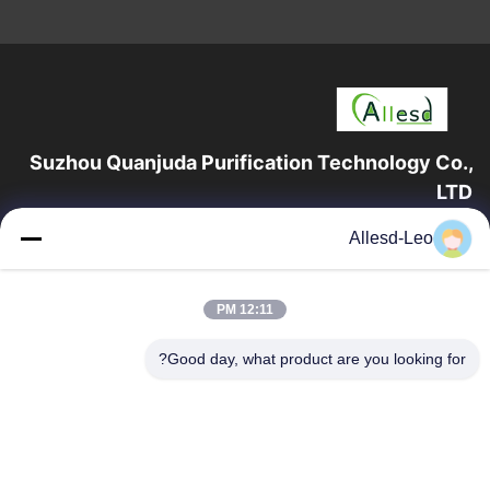
Suzhou Quanjuda Purification Technology Co.,
LTD
16 عامًا من الخبرة ، بصفتنا مصنعًا ومصدرًا رائدًا لمنتجات البيئة والتنمية
Allesd-Leo
المستدامة وغرف الأبحاث ، فإننا نقدم مجموعة كاملة من معدات
وإمدادات البيئة...
روابط سريعة
12:11 PM
الصفحة الرئيسية
منتجات
Good day, what product are you looking for?
معلومات عنا
جولة في المعمل
مراقبة الجودة
اتصل بنا
اطلب اقتباس
اتصل بنا