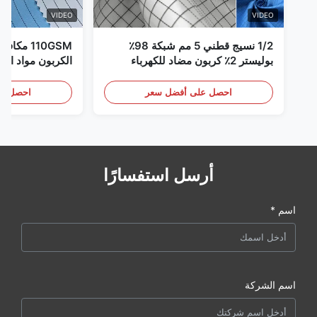
VIDEO
VIDEO
1/2 نسيج قطني 5 مم شبكة 98٪
110GSM مك
بوليستر 2٪ كربون مضاد للكهرباء
الكربون مواد الملا
الساكنة
احصل على أفضل سعر
احصل عل
أرسل استفسارًا
اسم *
اسم الشركة