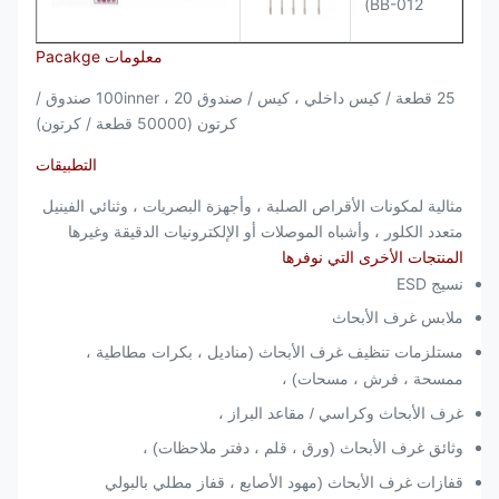
BB-012)
معلومات Pacakge
25 قطعة / كيس داخلي ، كيس / صندوق 100inner ، 20 صندوق /
كرتون (50000 قطعة / كرتون)
التطبيقات
مثالية لمكونات الأقراص الصلبة ، وأجهزة البصريات ، وثنائي الفينيل
متعدد الكلور ، وأشباه الموصلات أو الإلكترونيات الدقيقة وغيرها
المنتجات الأخرى التي نوفرها
نسيج ESD
ملابس غرف الأبحاث
مستلزمات تنظيف غرف الأبحاث (مناديل ، بكرات مطاطية ،
ممسحة ، فرش ، مسحات) ،
غرف الأبحاث وكراسي / مقاعد البراز ،
وثائق غرف الأبحاث (ورق ، قلم ، دفتر ملاحظات) ،
قفازات غرف الأبحاث (مهود الأصابع ، قفاز مطلي بالبولي