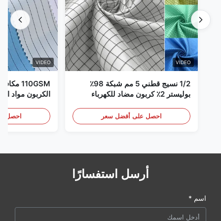
VIDEO
VIDEO
1/2 نسيج قطني 5 مم شبكة 98٪
110GSM مك
بوليستر 2٪ كربون مضاد للكهرباء
الكربون مواد الملا
الساكنة
احصل على أفضل سعر
احصل عل
أرسل استفسارًا
اسم *