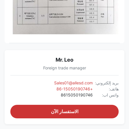
Mr. Leo
Foreign trade manager
بريد إلكتروني:
Sales01@allesd.com
هاتف:
+86-15050190746
واتس اب:
8615050190746
الاستفسار الآن