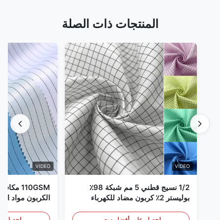
المنتجات ذات الصلة
VIDEO
VIDEO
1/2 نسيج قطني 5 مم شبكة 98٪
110GSM مك
بوليستر 2٪ كربون مضاد للكهرباء
الكربون مواد الملا
الساكنة
احصل على أفضل سعر
احصل عل