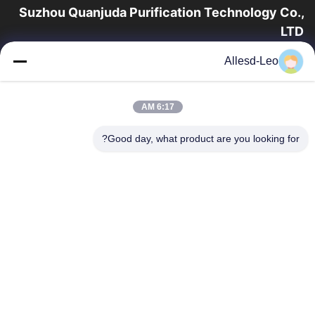
Suzhou Quanjuda Purification Technology Co.,
LTD
16 عامًا من الخبرة ، بصفتنا مصنعًا ومصدرًا رائدًا لمنتجات البيئة والتنمية
Allesd-Leo
المستدامة وغرف الأبحاث ، فإننا نقدم مجموعة كاملة من معدات
وإمدادات البيئة...
روابط سريعة
6:17 AM
الصفحة الرئيسية
منتجات
Good day, what product are you looking for?
معلومات عنا
جولة في المعمل
مراقبة الجودة
اتصل بنا
اطلب اقتباس
اتصل بنا
0086-512-65883749
0086-512-66190772
Sales01@allesd.com