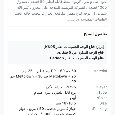
بدون صمام بدون كربون نشط قابلة للطي 50 قطعة / صندوق ،
1000 قطعة / الشركة التونسية للملاحة على مخزون كبير الآن
سمات: 1. الوجه قناع تنفس مكافحة الغبار. 2.تتجنب حافة الختم
الطبقات المفتوحة وتزيل ...
تفاصيل المنتج
إبراز:
قناع الوجه الجسيمات الغبار KN95
,
قناع الوجه المكون من 5 طبقات
,
قناع الوجه الجسيمات الغبار Earloop
Material:
50 جم PP + 50 جم قطن + 25 جم
Meltblown + 25 جم Meltblown + 30 جم
PP
Layer:
5-PLY ، حزام الأذن
Type:
نوع قابل للطي ، بدون صمام
Color:
أبيض
Size:
16x10.5 سم
Packing:
جهاز كمبيوتر شخصى 50 / مربع ، جهاز
كمبيوتر شخصى 1000 / الكرتون