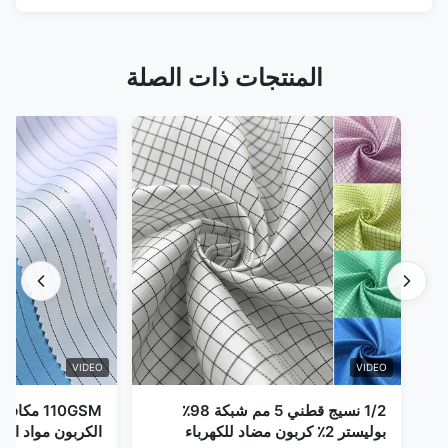
المنتجات ذات الصلة
VIDEO
VIDEO
1/2 نسيج قطني 5 مم شبكة 98٪
110GSM مك
بوليستر 2٪ كربون مضاد للكهرباء
الكربون مواد الملا