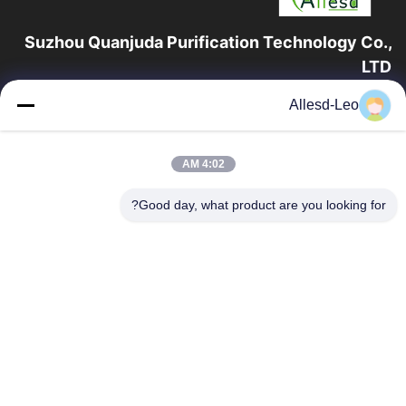
Suzhou Quanjuda Purification Technology Co.,
LTD
16 عامًا من الخبرة ، بصفتنا مصنعًا ومصدرًا رائدًا لمنتجات البيئة والتنمية
Allesd-Leo
المستدامة وغرف الأبحاث ، فإننا نقدم مجموعة كاملة من معدات
وإمدادات البيئة...
روابط سريعة
4:02 AM
الصفحة الرئيسية
منتجات
Good day, what product are you looking for?
معلومات عنا
جولة في المعمل
مراقبة الجودة
اتصل بنا
اطلب اقتباس
اتصل بنا
0086-512-65883749
0086-512-66190772
Sales01@allesd.com