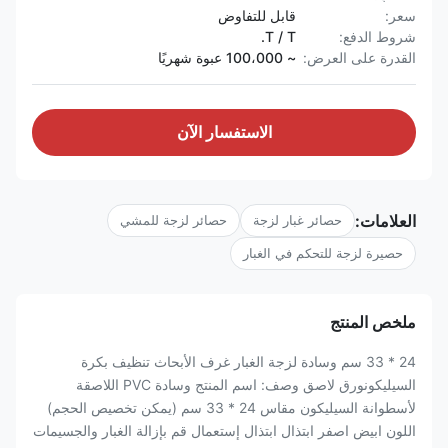
سعر:
قابل للتفاوض
شروط الدفع:
T / T.
القدرة على العرض:
~ 100،000 عبوة شهريًا
الاستفسار الآن
العلامات:
حصائر غبار لزجة
حصائر لزجة للمشي
حصيرة لزجة للتحكم في الغبار
ملخص المنتج
24 * 33 سم وسادة لزجة الغبار غرف الأبحاث تنظيف بكرة
السيليكونورق لاصق وصف: اسم المنتج وسادة PVC اللاصقة
لأسطوانة السيليكون مقاس 24 * 33 سم (يمكن تخصيص الحجم)
اللون ابيض اصفر ابتذال ابتذال إستعمال قم بإزالة الغبار والجسيمات