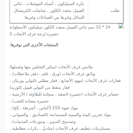
بكرة السيليكون ، أشباه الموصلات ، ثنائي
طلب
الفينيل متعدد الكلور ، شاشات الكريستال
السائل وغيرها من الصناعات وغيرها
المنتجات الأخرى التي نوفرها:
ملابس غرف الأبحاث (يمكن التخلص منها وغسلها)
وثائق غرف الأبحاث (ورق ، قلم ، دفتر ملاحظات) ،
قفازات غرف الأبحاث (مهود الأصابع ، قفاز مطلي بالبولي يوريثان ،
قفاز منقط من البولي فينيل كلوريد)
حصائر غرف الأبحاث (حصيرة لاصقة ، سجادة للطاولة / الأرضية ،
حصيرة مضادة للتعب) ،
مواد عبوة ESD (أكياس ، أشرطة ، إلخ) ،
مواد تخزين البيئة والتنمية المستدامة (الصناديق ، والصواني ،
وصندوق التدوير ، وموزعات المذيبات) ،
مستلزمات تنظيف غرف الأبحاث (مناديل ، بكرات مطاطية ،