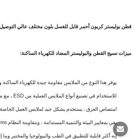
قطن بوليستر كربون أحمر قابل للغسل بلون مختلف عالي التوصيل ESD مضاد للكهرباء الساكنة لغرف الأبحا
ميزات نسيج القطن والبوليستر المضاد للكهرباء الساكنة:
يوفر هذا النوع من الملابس مقاومة جيدة للكهرباء الساكنة وال
للاستخدام في تصنيع أنواع الملابس العملية من ESD ، مع مزيج القطن ، فهي مريحة أكثر وتنفس من الحرير الموصّل.
امتصاص العرق ، يستخدم بشكل جيد لملابس العمل الخاصة با
يفي بمعايير البيئة والتنمية المستدامة ، ومقاومة النظام 10e6-10e8ohms.
إنه أكثر قابلية للتطبيق في الطب والبيولوجيا والمختبر وما إ