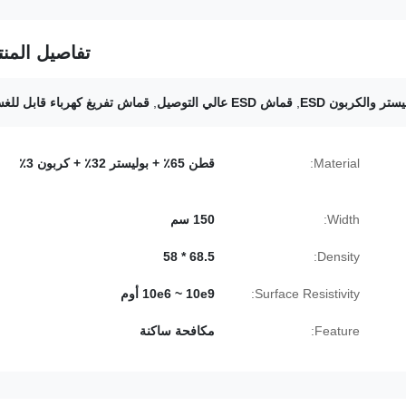
تفاصيل المنت
تر والكربون ESD
,
قماش ESD عالي التوصيل
,
قماش تفريغ كهرباء قابل للغ
Material:
قطن 65٪ + بوليستر 32٪ + كربون 3٪
Width:
150 سم
68.5 * 58
Density:
Surface Resistivity:
10e6 ~ 10e9 أوم
Feature:
مكافحة ساكنة