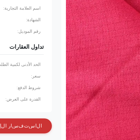
اسم العلامة التجارية:
الشهادة:
رقم الموديل:
تداول العقارات
الحد الأدنى لكمية الطل
سعر:
شروط الدفع:
القدرة على العرض:
ا
ل
ا
س
ت
ف
س
ا
ر
ا
ل
آ