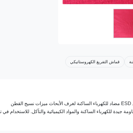
نة
قماش التفريغ الكهروستاتيكي
قطن بوليستر كربون أحمر قابل للغسل بلون مختلف عالي التوصيل ESD مضاد للكهرباء الساكنة لغرف الأبحاث ميزات نسيج القطن
ومة جيدة للكهرباء الساكنة والمواد الكيميائية والتآكل. للاستخدام في ت