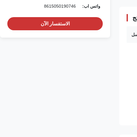
واتس اب:
8615050190746
ج
الاستفسار الآن
سل