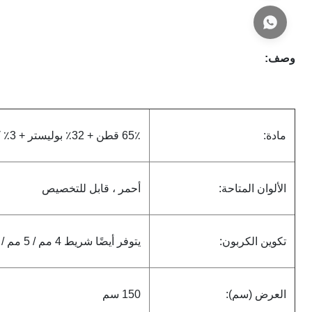
وصف:
مادة:
65٪ قطن + 32٪ بوليستر + 3٪ كربون
الألوان المتاحة:
أحمر ، قابل للتخصيص
تكوين الكربون:
يتوفر أيضًا شريط 4 مم / 5 مم / 6 مم
العرض (سم):
150 سم