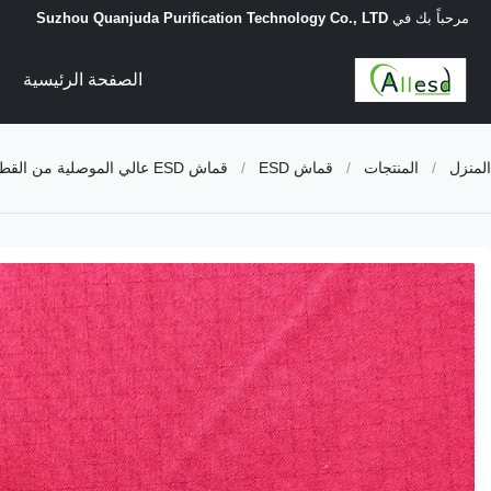
مرحباً بك في
Suzhou Quanjuda Purification Technology Co., LTD
الصفحة الرئيسية
المنزل
/
المنتجات
/
قماش ESD
/
قماش ESD عالي الموصلية من القطن والبوليستر قابل للغسل