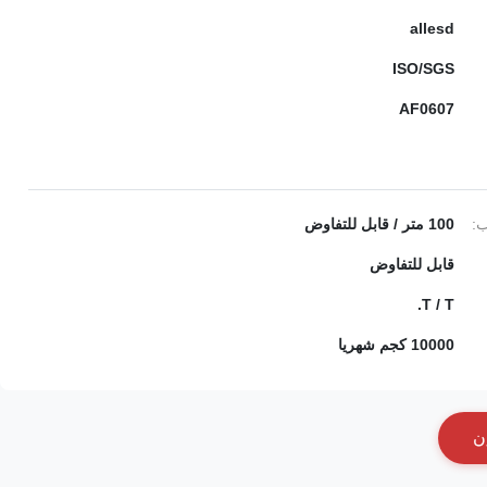
allesd
ISO/SGS
AF0607
ب:
100 متر / قابل للتفاوض
قابل للتفاوض
T / T.
10000 كجم شهريا
ن