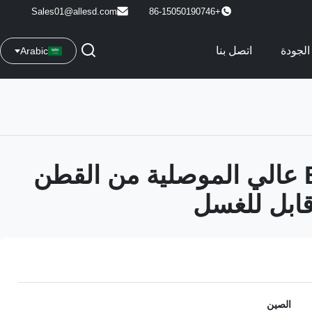
Sales01@allesd.com
+86-15050190746
الجودة
اتصل بنا
Arabic
قماش ESD عالي الموصلية من القطن
قابل للغسل
الصين