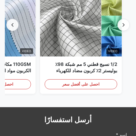
VIDEO
VIDEO
1/2 نسيج قطني 5 مم شبكة 98٪
110GSM مك
بوليستر 2٪ كربون مضاد للكهرباء
الكربون مواد الملا
الساكنة
احصل على أفضل سعر
احصل عل
أرسل استفسارًا
اسم *