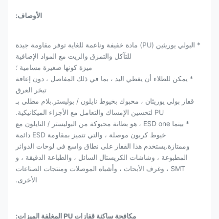
الأوصاف:
* البولي يوريثين (PU) مادة خفيفة وناعمة للغاية توفر مقاومة جيدة
للتآكل والتمزق والزيت مع المواد الإضافية
ميزة كونها صغيرة مسامية ؛
* يمكن للطلاء أن يغطي اليد ، بما في ذلك المفاصل ، دون إعاقة
تبخر العرق
قفاز بولي يوريثان ، محبوك بخيوط نايلون / بوليستر.بلام مطلي بـ
PU لتحسين الإمساك والتعامل مع الأجزاء الميكانيكية.
* بينما ESD one ، هو بطانة محبوكة من البوليستر / النايلون مع
خيوط كربون موصلة ، والتي تتميز بمقاومة ESD دائمة
وممتازة.يستخدم هذا القفاز على نطاق واسع في لوحات الدوائر
المطبوعة ، وشاشات الكريستال السائل ، والطباعة الدقيقة ، و
SMT ، وغرف الأبحاث ، وأشباه الموصلات ومنتجات الصناعات
الأخرى.
مكافحة ساكنة قفازات PU المغلفة الميزات: