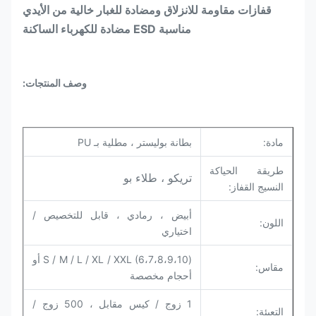
قفازات مقاومة للانزلاق ومضادة للغبار خالية من الأيدي
مناسبة ESD مضادة للكهرباء الساكنة
وصف المنتجات:
مادة:
بطانة بوليستر ، مطلية بـ PU
طريقة الحياكة
تريكو ، طلاء بو
النسيج القفاز:
أبيض ، رمادي ، قابل للتخصيص /
اللون:
اختياري
S / M / L / XL / XXL (6،7،8،9،10) أو
مقاس:
أحجام مخصصة
1 زوج / كيس مقابل ، 500 زوج /
التعبئة: