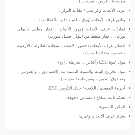
ممسحة ، فرش ، مسحات) ،
غرف الأبحاث وكراسي / مقاعد البراز ،
وثائق غرف الأبحاث (ورق ، قلم ، دفتر ملاحظات) ،
قفازات غرف الأبحاث (مهود الأصابع ، قفاز مطلي بالبولي
يوريثان ، قفاز منقط من البولي فينيل كلوريد)
حصائر غرف الأبحاث (حصيرة لاصقة ، سجادة للطاولة / الأرضية
، حصيرة مضادة للتعب) ،
مواد عبوة ESD (أكياس ، أشرطة ، إلخ) ،
مواد تخزين البيئة والتنمية المستدامة (الصناديق ، والصواني ،
وصندوق التدوير ، وموزعات المذيبات) ،
أحزمة المعصم / الكعب / حبال التأريض ESD.
تحكم ثابت منفاخ / مسدس / فوهة ،
المكبر المضيء ،
ستائر غرف الأبحاث وغيرها