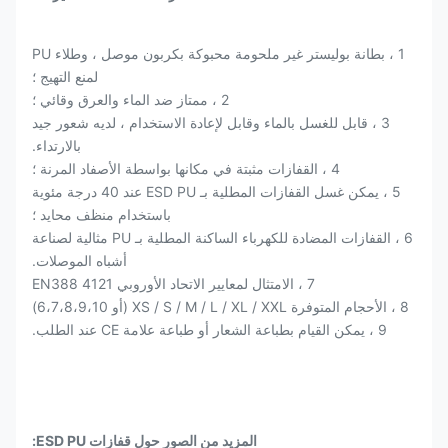
1 ، بطانة بوليستر غير ملحومة محبوكة بكربون موصل ، وطلاء PU
لمنع التهيج ؛
2 ، ممتاز ضد الماء والعرق وقائي ؛
3 ، قابل للغسل بالماء وقابل لإعادة الاستخدام ، لديه شعور جيد
بالارتداء.
4 ، القفازات مثبتة في مكانها بواسطة الأصفاد المرنة ؛
5 ، يمكن غسل القفازات المطلية بـ ESD PU عند 40 درجة مئوية
باستخدام منظف محايد ؛
6 ، القفازات المضادة للكهرباء الساكنة المطلية بـ PU مثالية لصناعة
أشباه الموصلات.
7 ، الامتثال لمعايير الاتحاد الأوروبي EN388 4121
8 ، الأحجام المتوفرة XS / S / M / L / XL / XXL (أو 6،7،8،9،10)
9 ، يمكن القيام بطباعة الشعار أو طباعة علامة CE عند الطلب.
المزيد من الصور حول قفازات ESD PU: