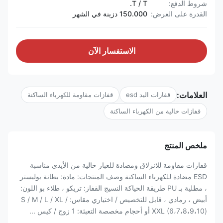
شروط الدفع:
T / T.
القدرة على العرض:
150.000 دزينة في الشهر
الاستفسار الآن
العلامات:
قفازات اليد esd
قفازات مقاومة للكهرباء الساكنة
قفازات خالية من الكهرباء الساكنة
ملخص المنتج
قفازات مقاومة للانزلاق ومضادة للغبار خالية من الأيدي مناسبة
ESD مضادة للكهرباء الساكنة وصف المنتجات: مادة: بطانة بوليستر
، مطلية بـ PU طريقة الحياكة النسيج القفاز: تريكو ، طلاء بو اللون:
أبيض ، رمادي ، قابل للتخصيص / اختياري مقاس: S / M / L / XL /
XXL (6،7،8،9،10) أو أحجام مخصصة التعبئة: 1 زوج / كيس ...