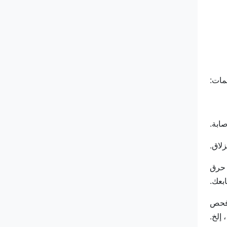
ات:
 حرق
بعك.
وفحص
 إلخ.