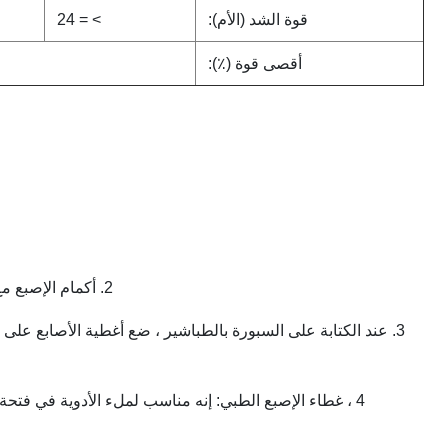
قوة الشد (الأم):
> = 24
أقصى قوة (٪):
2. أكمام الإصبع مع التجاعيد على السطح يمكن أن تحسن الاحتكاك وتلعب دورًا مضادًا للانزلاق.
3. عند الكتابة على السبورة بالطباشير ، ضع أغطية الأصابع على
4 ، غطاء الإصبع الطبي: إنه مناسب لملء الأدوية في فت