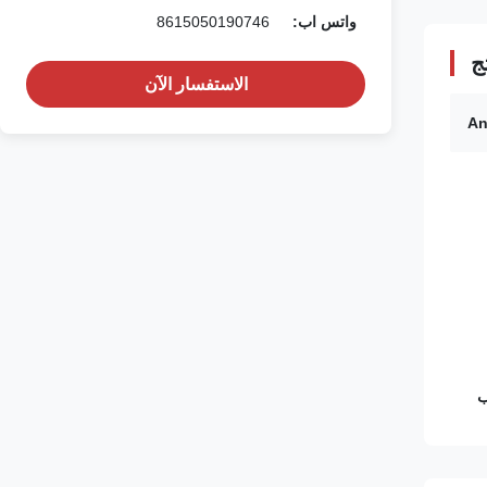
واتس اب:
8615050190746
ج
الاستفسار الآن
An