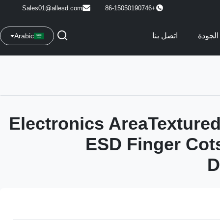
Sales01@allesd.com
+86-15050190746
الجودة
اتصل بنا
Arabic
Electronics AreaTextured
ESD Finger Cot
D