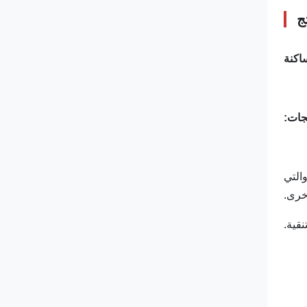
ج
جات:
التي
خرى.
قية.