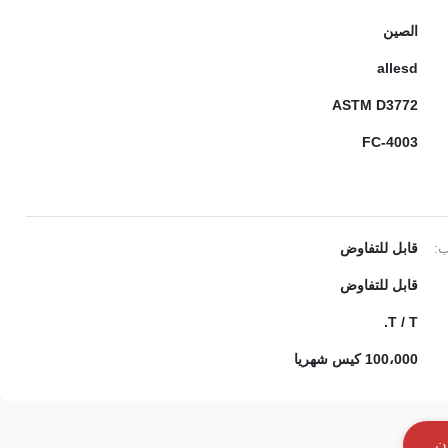
الصين
allesd
ASTM D3772
FC-4003
ب:
قابل للتفاوض
قابل للتفاوض
T / T.
100،000 كيس شهريا
ن