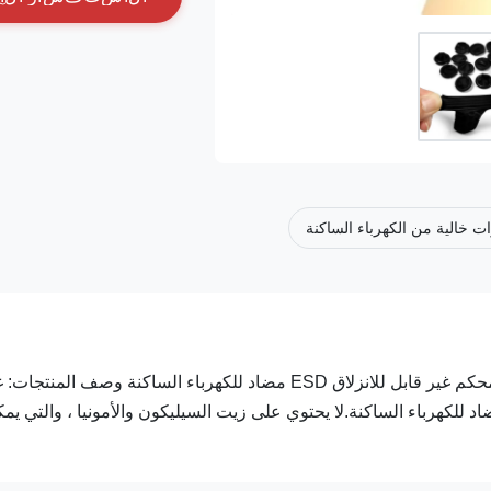
ت خالية من الكهرباء الساكنة
منطقة الإلكترونيات عالية الجودة يمكن التخلص منها بطرف إصبع محكم غير قابل للانزلاق ESD مضاد للكهرباء الساكنة وصف ا
للكهرباء الساكنة.لا يحتوي على زيت السيليكون والأمونيا ، والتي يم