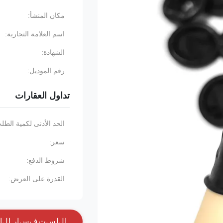
مكان المنشأ:
اسم العلامة التجارية:
الشهادة:
رقم الموديل:
تداول العقارات
الحد الأدنى لكمية الطل
سعر:
شروط الدفع:
القدرة على العرض:
ا
ل
ا
س
ت
ف
س
ا
ر
ا
ل
آ