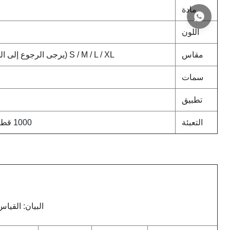
مادة
اللون
مقاس
S / M / L / XL (يرجى الرجوع إلى الجدول التالي لمعرفة أبعاد محددة)
سمات
تطبيق
التعبئة
1000 قطعة / 1440 قطعة أو حسب الطلب
البيان: القياس الي