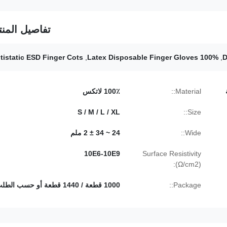
تفاصيل المنت
tistatic ESD Finger Cots
,
100% Latex Disposable Finger Gloves
,
D
Material::
100٪ لاتكس
S / M / L / XL
Size::
Wide::
24 ~ 34 ± 2 ملم
10E6-10E9
Surface Resistivity
(Ω/cm2):
Package::
1000 قطعة / 1440 قطعة أو حسب الطلب