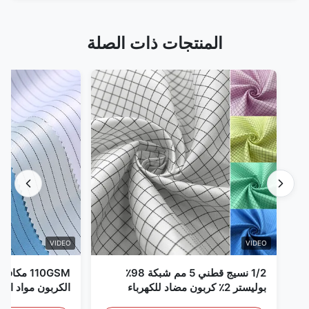
المنتجات ذات الصلة
VIDEO
VIDEO
1/2 نسيج قطني 5 مم شبكة 98٪
110GSM مك
بوليستر 2٪ كربون مضاد للكهرباء
الكربون مواد الملا
الساكنة