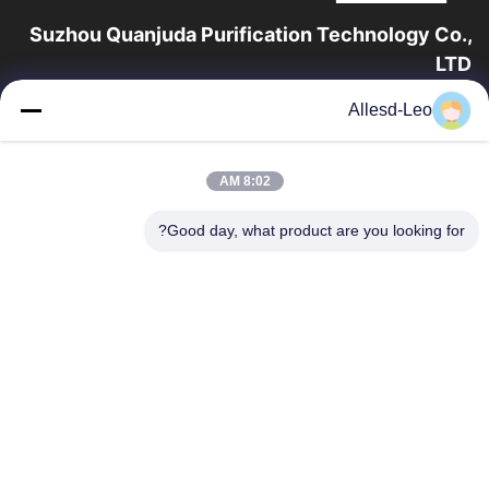
Suzhou Quanjuda Purification Technology Co.,
LTD
16 عامًا من الخبرة ، بصفتنا مصنعًا ومصدرًا رائدًا لمنتجات البيئة والتنمية
Allesd-Leo
المستدامة وغرف الأبحاث ، فإننا نقدم مجموعة كاملة من معدات
وإمدادات البيئة...
روابط سريعة
8:02 AM
الصفحة الرئيسية
منتجات
Good day, what product are you looking for?
معلومات عنا
جولة في المعمل
مراقبة الجودة
اتصل بنا
اطلب اقتباس
اتصل بنا
0086-512-65883749
0086-512-66190772
Sales01@allesd.com