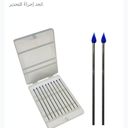
.اتخذ إجراءً للتحذير