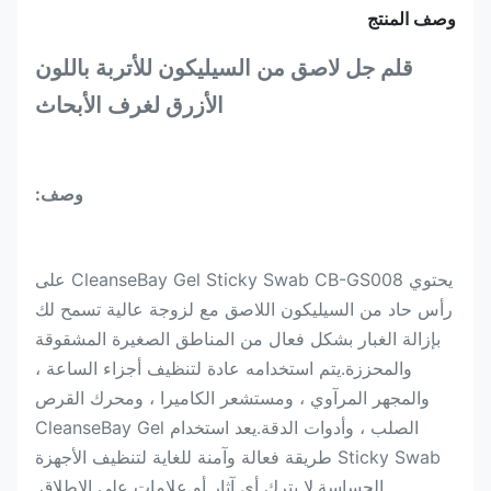
وصف المنتج
قلم جل لاصق من السيليكون للأتربة باللون
الأزرق لغرف الأبحاث
وصف:
يحتوي CleanseBay Gel Sticky Swab CB-GS008 على
رأس حاد من السيليكون اللاصق مع لزوجة عالية تسمح لك
بإزالة الغبار بشكل فعال من المناطق الصغيرة المشقوقة
والمحززة.يتم استخدامه عادة لتنظيف أجزاء الساعة ،
والمجهر المرآوي ، ومستشعر الكاميرا ، ومحرك القرص
الصلب ، وأدوات الدقة.يعد استخدام CleanseBay Gel
Sticky Swab طريقة فعالة وآمنة للغاية لتنظيف الأجهزة
الحساسة.لا يترك أي آثار أو علامات على الإطلاق.