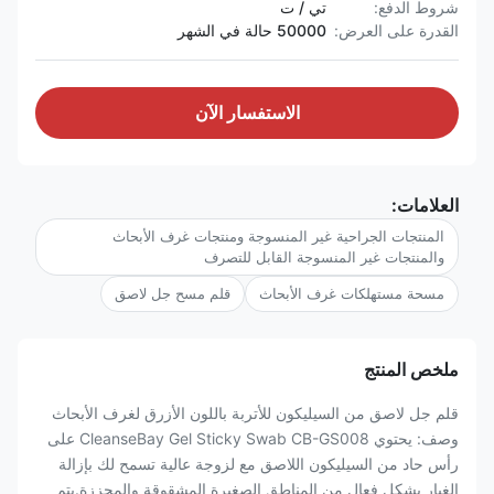
شروط الدفع:
تي / ت
القدرة على العرض:
50000 حالة في الشهر
الاستفسار الآن
العلامات:
المنتجات الجراحية غير المنسوجة ومنتجات غرف الأبحاث
والمنتجات غير المنسوجة القابل للتصرف
مسحة مستهلكات غرف الأبحاث
قلم مسح جل لاصق
ملخص المنتج
قلم جل لاصق من السيليكون للأتربة باللون الأزرق لغرف الأبحاث
وصف: يحتوي CleanseBay Gel Sticky Swab CB-GS008 على
رأس حاد من السيليكون اللاصق مع لزوجة عالية تسمح لك بإزالة
الغبار بشكل فعال من المناطق الصغيرة المشقوقة والمحززة.يتم