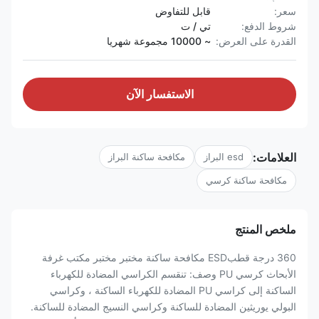
سعر:
قابل للتفاوض
شروط الدفع:
تي / ت
القدرة على العرض:
~ 10000 مجموعة شهريا
الاستفسار الآن
العلامات:
esd البراز
مكافحة ساكنة البراز
مكافحة ساكنة كرسي
ملخص المنتج
360 درجة قطبESD مكافحة ساكنة مختبر مختبر مكتب غرفة
الأبحاث كرسي PU وصف: تنقسم الكراسي المضادة للكهرباء
الساكنة إلى كراسي PU المضادة للكهرباء الساكنة ، وكراسي
البولي يوريثين المضادة للساكنة وكراسي النسيج المضادة للساكنة.