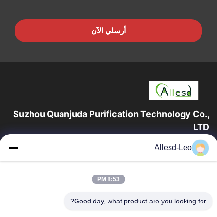
أرسلي الآن
Suzhou Quanjuda Purification Technology Co.,
LTD
16 عامًا من الخبرة ، بصفتنا مصنعًا ومصدرًا رائدًا لمنتجات البيئة والتنمية
Allesd-Leo
المستدامة وغرف الأبحاث ، فإننا نقدم مجموعة كاملة من معدات
وإمدادات البيئة...
روابط سريعة
8:53 PM
الصفحة الرئيسية
منتجات
Good day, what product are you looking for?
معلومات عنا
جولة في المعمل