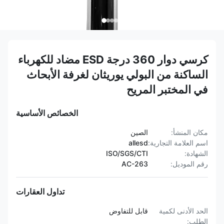
كرسي دوار 360 درجة ESD مضاد للكهرباء
الساكنة من البولي يوريثان لغرفة الأبحاث
في المختبر المريح
الخصائص الأساسية
مكان المنشأ:
الصين
اسم العلامة التجارية:
allesd
الشهادة:
ISO/SGS/CTI
رقم الموديل:
AC-263
تداول العقارات
الحد الأدنى لكمية
قابل للتفاوض
الطلب: