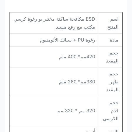
اسم
ESD مكافحة ساكنة مختبر بو رغوة كرسي
المنتج
مكتب مع رفع مسند
مادة
رغوة PU + سبائك الألومنيوم
حجم
420
مم
* 400 ملم
المقعد
حجم
ظهر
380
مم
* 260 ملم
المقعد
حجم
قدم
320 مم * 320 مم
الكرسي
اللون
أسود