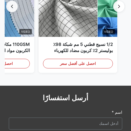
VIDEO
VIDEO
1/2 نسيج قطني 5 مم شبكة 98٪
110GSM مك
بوليستر 2٪ كربون مضاد للكهرباء
الكربون مواد الملا
الساكنة
احصل على أفضل سعر
احصل عل
أرسل استفسارًا
اسم *