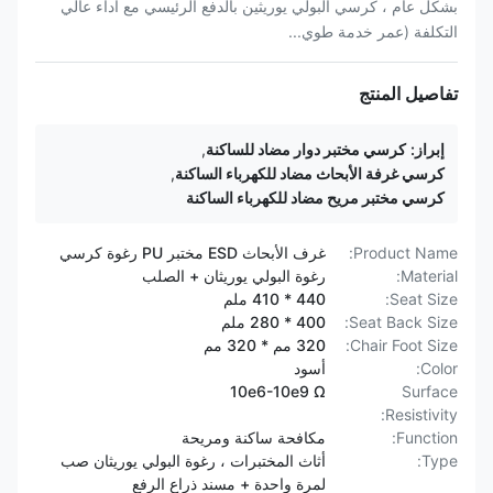
بشكل عام ، كرسي البولي يوريثين بالدفع الرئيسي مع أداء عالي
التكلفة (عمر خدمة طوي...
تفاصيل المنتج
إبراز:
كرسي مختبر دوار مضاد للساكنة
,
كرسي غرفة الأبحاث مضاد للكهرباء الساكنة
,
كرسي مختبر مريح مضاد للكهرباء الساكنة
Product Name:
غرف الأبحاث ESD مختبر PU رغوة كرسي
Material:
رغوة البولي يوريثان + الصلب
Seat Size:
440 * 410 ملم
Seat Back Size:
400 * 280 ملم
Chair Foot Size:
320 مم * 320 مم
Color:
أسود
10e6-10e9 Ω
Surface
Resistivity:
Function:
مكافحة ساكنة ومريحة
Type:
أثاث المختبرات ، رغوة البولي يوريثان صب
لمرة واحدة + مسند ذراع الرفع