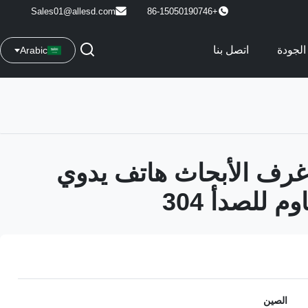
Sales01@allesd.com
+86-15050190746
الجودة
اتصل بنا
Arabic
رف الأبحاث هاتف يدوي
م للصدأ 304
الصين