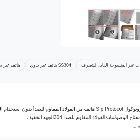
ات غير المنسوجة القابل للتصرف
SS304 هاتف غير يدوي
هاتف غير ي
غرفة الأبحاث Ip Network Intercom phone system Workshop بروتوكول Sip Protocol هاتف من الفولاذ المقاوم للصدأ بدون است
المعلمة التقنية للهاتف غير اليدوي IPلا يوجد مصدر طاقة خارجي ، مفتاح الوصولمادةالفولاذ المقاوم للصدأ 304الجهد الخفيف