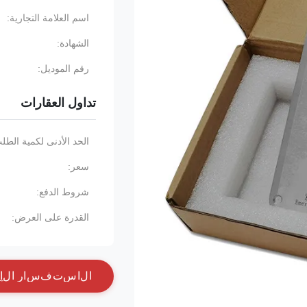
اسم العلامة التجارية:
الشهادة:
رقم الموديل:
تداول العقارات
الحد الأدنى لكمية الطل
سعر:
شروط الدفع:
القدرة على العرض:
ا
ل
ا
س
ت
ف
س
ا
ر
ا
ل
آ