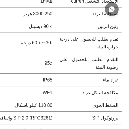
الاستعداد التشغيل curren
≤1mA
استجابة التردد
250 3000 هرتز
رنين الرنين
≥ 90 ديسيبل
تقدم بطلب للحصول على درجة
-30 ~ + 60 درجة
حرارة البيئة
التقدم بطلب للحصول على
95٪
رطوبة البيئة
غراد ماء
IP65
مكافحة التآكل غراد
WF1
الضغط الجوي
80 110 كيلو باسكال
بروتوكول SIP
SIP 2.0 (RFC3261) واتفاقية RFC ذات الصلة