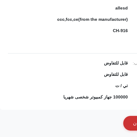
allesd
ccc,fcc,ce(from the manufacturer)
CH-916
ب:
قابل للتفاوض
قابل للتفاوض
تي / ت
100000 جهاز كمبيوتر شخصى شهريا
ن