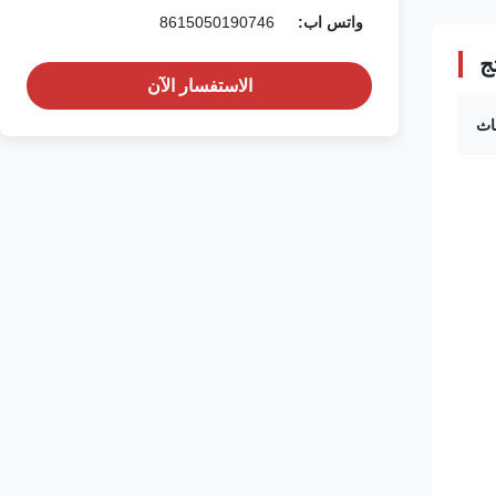
واتس اب:
8615050190746
ج
الاستفسار الآن