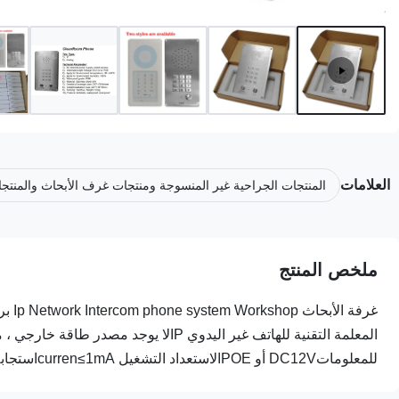
العلامات
المنتجات الجراحية غير المنسوجة ومنتجات غرف الأبحاث والمنتج
ملخص المنتج
للمعلوماتDC12V أو POEالاستعداد التشغيل curren≤1mAاستجابة ...