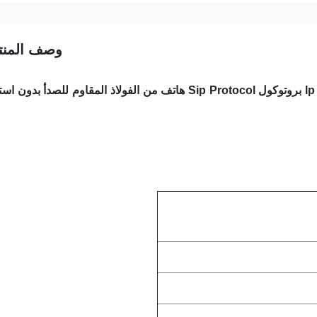
وصف المنت
غرفة الأبحاث Ip Network Intercom phone system Workshop بروتوكول Sip Protocol هاتف من الفولاذ المقاوم للصدأ