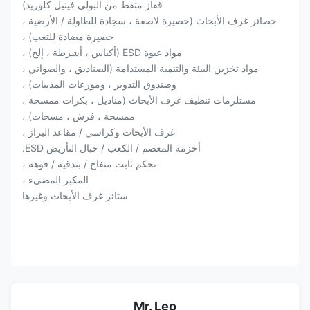
قفاز منقط من البولي فينيل كلوريد)
حصائر غرف الأبحاث (حصيرة لاصقة ، سجادة للطاولة / الأرضية ،
حصيرة مضادة للتعب) ،
مواد عبوة ESD (أكياس ، أشرطة ، إلخ) ،
مواد تخزين البيئة والتنمية المستدامة (الصناديق ، والصواني ،
وصندوق التدوير ، وموزعات المذيبات) ،
مستلزمات تنظيف غرف الأبحاث (مناديل ، بكرات ممسحة ،
ممسحة ، فرش ، مسحات) ،
غرف الأبحاث وكراسي / مقاعد البراز ،
أحزمة المعصم / الكعب / حبال التأريض ESD.
تحكم ثابت منفاخ / بندقية / فوهة ،
المكبر المضيء ،
ستائر غرف الأبحاث وغيرها
Mr. Leo