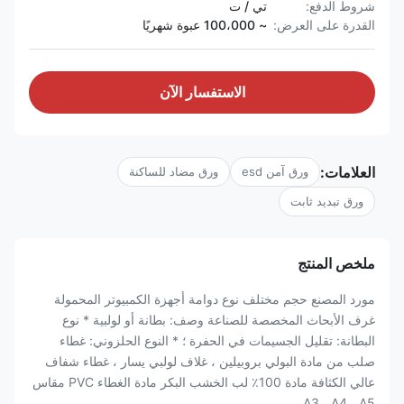
شروط الدفع:
تي / ت
القدرة على العرض:
~ 100،000 عبوة شهريًا
الاستفسار الآن
العلامات:
ورق آمن esd
ورق مضاد للساكنة
ورق تبديد ثابت
ملخص المنتج
مورد المصنع حجم مختلف نوع دوامة أجهزة الكمبيوتر المحمولة
غرف الأبحاث المخصصة للصناعة وصف: بطانة أو لولبية * نوع
البطانة: تقليل الجسيمات في الحفرة ؛ * النوع الحلزوني: غطاء
صلب من مادة البولي بروبيلين ، غلاف لولبي يسار ، غطاء شفاف
عالي الكثافة مادة 100٪ لب الخشب البكر مادة الغطاء PVC مقاس
A3 ، A4 ، A5 ...