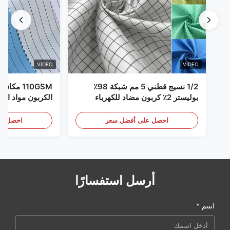
VIDEO
VIDEO
1/2 نسيج قطني 5 مم شبكة 98٪
110GSM مك
بوليستر 2٪ كربون مضاد للكهرباء
الكربون مواد الملا
الساكنة
احصل على أفضل سعر
احصل عل
أرسل استفسارًا
اسم *