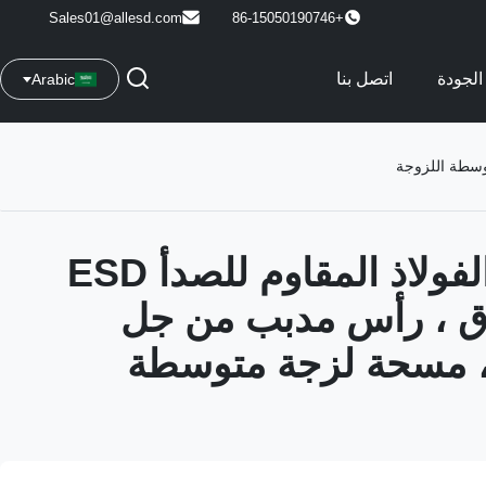
Sales01@allesd.com
+86-15050190746
الجودة
اتصل بنا
Arabic
قضيب من الفولاذ المقاوم للصدأ ESD
زرق ، رأس مدبب من جل
، مسحة لزجة متوسطة