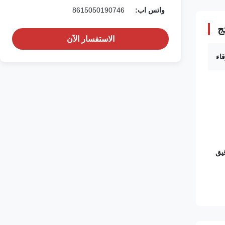
واتس اب:
8615050190746
ج
الاستفسار الآن
يق