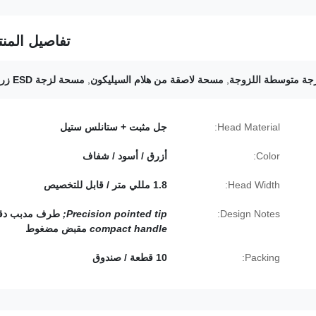
تفاصيل المنت
جة متوسطة اللزوجة
,
مسحة لاصقة من هلام السيليكون
,
مسحة لزجة ESD زرقاء
Head Material:
جل مثبت + ستانلس ستيل
Color:
أزرق / أسود / شفاف
Head Width:
1.8 مللي متر / قابل للتخصيص
Design Notes:
Precision pointed tip;
طرف مدبب دق
compact handle
مقبض مضغوط
Packing:
10 قطعة / صندوق