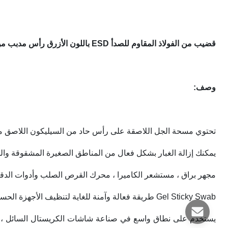
قضيب من الفولاذ المقاوم للصدأ ESD باللون الأزرق رأس مدبب من جل السيليكون ذو اللزوجة المتوسطة
وصف:
تحتوي مسحة الجل اللاصقة على رأس حاد من السيليكون اللاصق مع
يمكنك إزالة الغبار بشكل فعال من المناطق الصغيرة المشقوقة وال
مجهر براق ، مستشعر الكاميرا ، محرك القرص الصلب وأدوات الدقة
Gel Sticky Swab طريقة فعالة وآمنة للغاية لتنظيف الأجهزة الحساسة.لا يترك أي آثار أو علامات على الإطلاق.
يستخدم على نطاق واسع في صناعة شاشات الكريستال السائل ، والإ