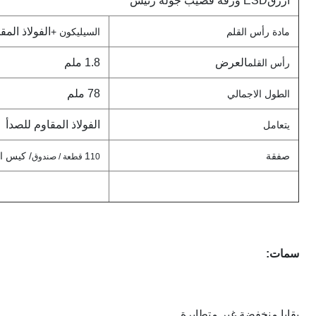
أزرق
ESD ورقة قضيب جولة رئيس
الفولاذ المق
مادة رأس القلم
السيليكون +
العرض
1.8 ملم
رأس القلم
78 ملم
الطول الاجمالي
الفولاذ المقاوم للصدأ
يتعامل
صفقة
1
/ كيس التد
10 قطعة / صندوق
سمات:
بقايا منخفضة غير متطايرة