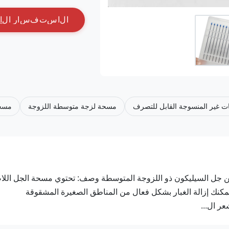
ا
ل
ا
س
ت
ف
س
ا
ر
ا
ل
آ
ات غير المنسوجة القابل للتصرف
مسحة لزجة متوسطة اللزوجة
مسحة
باللون الأزرق رأس مدبب من جل السيليكون ذو اللزوجة المتوسطة وصف: تحتوي مسحة الجل ال
كنك إزالة الغبار بشكل فعال من المناطق الصغيرة المشقوقة
ر ال...