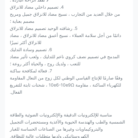
4. تصميم داخلي مضاد للانزلاق
من خلال العديد من التجارب ، نسيج مضاد للانزلاق جميل ومريح
مصمم بعناية ؛
5. رشاقته الوحيد تصميم مضاد للانزلاق
دائمًا من أجل سلامة العملاء ، نسيج أعمق مضاد للانزلاق ، مضاد
للانزلاق أكثر تميزًا
6. تصميم وسادة التدليك
المدمج في تصميم نصف كروي ناعم للتدليك ، ولعب تأثير مضاد
للتعب ، ولديك روح ، والحياة أكثر روعة ؛
7. فعالة لمكافحة ساكنة
وفقًا صارمًا للإنتاج القياسي الوطني لكل زوج من النعال المقاومة
للكهرباء الساكنة ، مقاومة 10e6-10e9Ω ، شحنات ثابتة للتفريغ
الفعال.
مناسبة للإلكترونيات الدقيقة والإلكترونيات الضوئية والطاقة
الشمسية والطب والهندسة الحيوية والأغذية ومستحضرات التجميل
والبتروكيماويات وغيرها من الصناعات الحساسة للغبار
الكهروستاتيكي ولديها متطلبات عالية للنظافة.