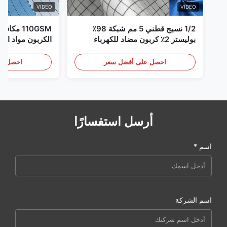
VIDEO
VIDEO
1/2 نسيج قطني 5 مم شبكة 98٪
110GSM مك
بوليستر 2٪ كربون مضاد للكهرباء
الكربون مواد الملا
الساكنة
احصل على أفضل سعر
احصل عل
أرسل استفسارًا
اسم *
اسم الشركة