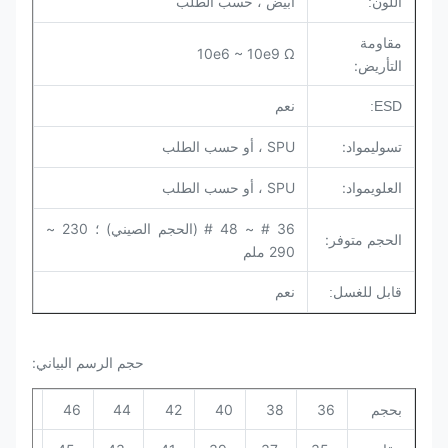
أبيض ، حسب الطلب
اللون:
مقاومة
10e6 ~ 10e9 Ω
التأريض:
ESD:
نعم
مواد:
SPU ، أو حسب الطلب
تسولي
مواد:
SPU ، أو حسب الطلب
العلوي
36 # ~ 48 # (الحجم الصيني) ؛ 230 ~
الحجم متوفر:
290 ملم
قابل للغسل:
نعم
حجم الرسم البياني:
بحجم
36
38
40
42
44
46
48