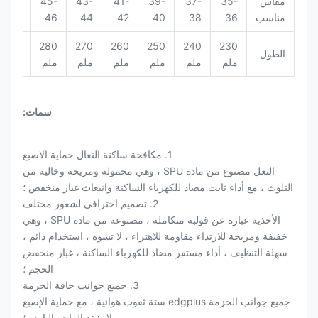
مقاس
35-
37-
39-
41-
43-
45-
47-
مناسب
36
38
40
42
44
46
48
290
280
270
260
250
240
230
الطول
ملم
ملم
ملم
ملم
ملم
ملم
ملم
سمات:
1. مكافحة ساكنة النعال حماية الاصبع
النعل مصنوع من مادة SPU ، وهي محمولة ومريحة وخالية من
التلوث ، مع أداء ثابت مضاد للكهرباء الساكنة وانبعاث غبار منخفض ؛
2. تصميم احترافي لشعور مختلف
الأحذية عبارة عن قولبة متكاملة ، مصنوعة من مادة SPU ، وهي
خفيفة ومريحة للارتداء مقاومة للاهتراء ، لا تشوه ، استخدام دائم ،
سهلة التنظيف ، أداء مستقر مضاد للكهرباء الساكنة ، غبار منخفض
الحجم ؛
3. جميع جوانب حافة الحزمة
جميع جوانب الحزمة edgplus ستة ثقوب هوائية ، مع حماية الإصبع
لا تفقد الراحة الباردة ؛