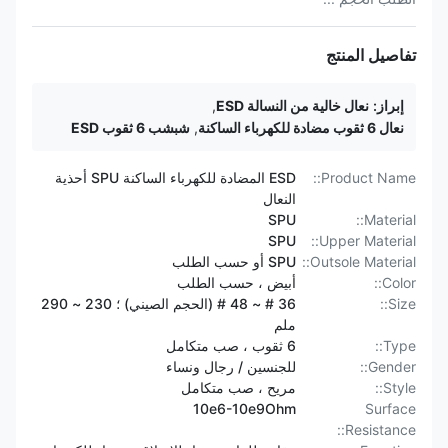
تفاصيل المنتج
إبراز:
نعال خالية من النسالة ESD
,
نعال 6 ثقوب مضادة للكهرباء الساكنة
,
شبشب 6 ثقوب ESD
Product Name::
ESD المضادة للكهرباء الساكنة SPU أحذية
النعال
SPU
Material::
SPU
Upper Material::
Outsole Material::
SPU أو حسب الطلب
Color::
أبيض ، حسب الطلب
Size::
36 # ~ 48 # (الحجم الصيني) ؛ 230 ~ 290
ملم
Type::
6 ثقوب ، صب متكامل
Gender::
للجنسين / رجال ونساء
Style::
مريح ، صب متكامل
10e6-10e9Ohm
Surface
Resistance::