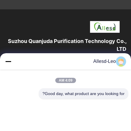
Suzhou Quanjuda Purification Technology Co.,
LTD
16 عامًا من الخبرة ، بصفتنا مصنعًا ومصدرًا رائدًا لمنتجات البيئة والتنمية
Allesd-Leo
المستدامة وغرف الأبحاث ، فإننا نقدم مجموعة كاملة من معدات
وإمدادات البيئة...
روابط سريعة
4:09 AM
الصفحة الرئيسية
منتجات
Good day, what product are you looking for?
معلومات عنا
جولة في المعمل
مراقبة الجودة
اتصل بنا
اطلب اقتباس
اتصل بنا