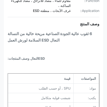
Function::
مقاوم للماء ، مضاد للانزلاق ، مضاد للكهرباء
الساكنة ،
Application::
غرف الأبحاث ، منطقة ESD
وصف المنتج
6 ثقوب عالية الجودة الصناعية مريحة خالية من النسالة
النعال ESD السلامة لورش العمل
ESD
النعال
وصف المنتجات:
المواصفات
قيمة
مواد:
SPU ، أو حسب الطلب
يكتب:
شبشب قولبة متكامل