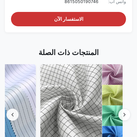
واتس اب:
8615050190746
الاستفسار الآن
المنتجات ذات الصلة