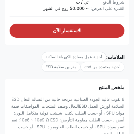
شروط الدفع:
تي / ت
القدرة على العرض:
~ 50،000 زوج في الشهر
الاستفسار الآن
العلامات:
أحذية عمل مضادة للكهرباء الساكنة
أحذية معتمدة من esd
مدربين سلامة ESD
ملخص المنتج
6 ثقوب عالية الجودة الصناعية مريحة خالية من النسالة النعال ESD
السلامة لورش العمل ESDالنعال وصف المنتجات: المواصفات قيمة
مواد: SPU ، أو حسب الطلب يكتب: شبشب قولبة متكامل اللون:
أبيض ، حسب الطلب مقاومة التأريض: 10e6 ~ 10e9 Ω ESD: نعم
تسوليمواد: SPU ، أو حسب الطلب العلويمواد: SPU ، أو حسب
الطلب الحجم ...