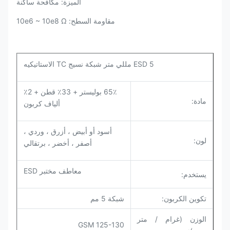
الميزة: مكافحة ساكنة
مقاومة السطح: 10e6 ~ 10e8 Ω
ESD 5 مللي متر شبكة نسيج TC الاستاتيكيه
65٪ بوليستر + 33٪ قطن + 2٪
مادة:
ألياف كربون
أسود أو أبيض ، أزرق ، وردي ،
لون:
أصفر ، أخضر ، برتقالي
معاطف مختبر ESD
يستخدم:
تكوين الكربون:
شبكة 5 مم
الوزن (غرام / متر
125-130 GSM