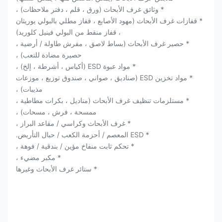
* وثائق غرف الأبحاث (ورق ، قلم ، دفتر ملاحظات) ،
* قفازات غرف الأبحاث (مهود الأصابع ، قفاز مطلي بالبولي يوريثان
، قفاز منقط من البولي فينيل كلوريد)
* حصير غرف الأبحاث (بساط لاصق ، مفرش طاولة / أرضية ،
حصيرة مضادة للتعب) ،
* مواد عبوة ESD (أكياس ، أشرطة ، إلخ) ،
* مواد تخزين ESD (صناديق ، صواني ، صندوق توزيع ، موزعات
مذيبات) ،
* مستلزمات تنظيف غرف الأبحاث (مناديل ، بكرات مطاطية ،
ممسحة ، فرش ، مسحات) ،
* غرف الأبحاث وكراسي / مقاعد البراز ،
* ESD المعصم / أحزمة الكعب / حبال التأريض.
* تحكم ثابت منفاخ مؤين / بندقية / فوهة ،
* مكبر مضيء ،
* ستائر غرف الأبحاث وغيرها