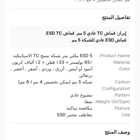
تفاصيل المنتج
إبراز:
قماش TC عادي 5 مم
,
قماش ESD TC
,
قماش ESD عادي للشبكة 5 مم
Product Name:
ESD 5 مللي متر شبكة نسيج TC الاستاتيكيه
Material:
65٪ بوليستر + 33٪ قطن + 2٪ ألياف كربون
Color:
أسود أو أبيض ، أزرق ، وردي ، أصفر ، أخضر ،
برتقالي
Carbon
شبكة 5 مم (يمكن تخصيص 4 مم / 6 مم)
Configuration:
Pattern:
مصبوغ عادي
Weight (Gr/Sqm):
نمط:
Feature:
مكافحة ساكنة
Use:
معاطف مختبر ESD
وصف المنتج