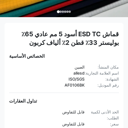
قماش ESD TC أسود 5 مم عادي 65٪
بوليستر 33٪ قطن 2٪ ألياف كربون
الخصائص الأساسية
مكان المنشأ:
الصين
اسم العلامة التجارية:
allesd
الشهادة:
ISO/SGS
رقم الموديل:
AF0106BK
تداول العقارات
الحد الأدنى لكمية
قابل للتفاوض
الطلب:
سعر:
قابل للتفاوض