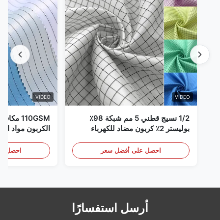
VIDEO
VIDEO
1/2 نسيج قطني 5 مم شبكة 98٪
110GSM مك
بوليستر 2٪ كربون مضاد للكهرباء
الكربون مواد الملا
الساكنة
احصل على أفضل سعر
احصل عل
أرسل استفسارًا