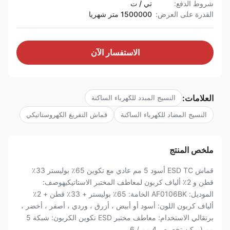
شروط الدفع:
تي / ت
القدرة على العرض:
1500000 متر شهريا
الاستفسار الآن
العلامات:
النسيج المبدد للكهرباء الساكنة
النسيج المضاد للكهرباء الساكنة
قماش التفريغ الكهروستاتيكي
ملخص المنتج
قماش ESD TC أسود 5 مم عادي مع تكوين 65٪ بوليستر 33٪
قطن و 2٪ ألياف كربون لمعاطف المختبر الاستاتيكيهوصف:
الموديل: AF0106BK الخامة: 65٪ بوليستر + 33٪ قطن + 2٪
ألياف كربون اللون: أسود أو أبيض ، أزرق ، وردي ، أصفر ، أخضر ،
برتقالي الاستخدام: معاطف مختبر ESD تكوين الكربون: شبكة 5
مم (يمكن تخصيص 4 مم / 6 ...