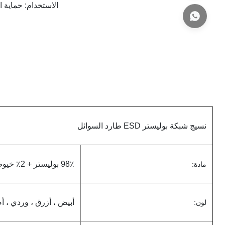
الاستخدام: حماية 
نسيج شبكة بوليستر ESD طارد السوائل
98٪ بوليستر + 2٪ خيوط موصل
مادة:
أبيض ، أزرق ، وردي ، أص
لون: