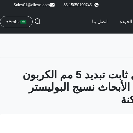
Sales01@allesd.com
+86-15050190746
الجودة
اتصل بنا
Arabic
قابل للغسل ثابت تبديد 5 مم الكربون
لأبحاث نسيج البوليستر
نة