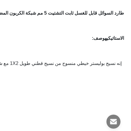
طارد السوائل قابل للغسل ثابت التشتيت 5 مم شبكة الكربون المضادة للكهرباء الساكنة غرف الأبحاث نسيج البوليستر
الاستاتيكيه
وصف: