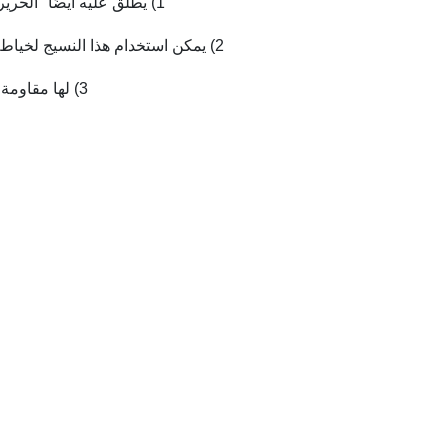
1) يطلق عليه أيضًا "الحرير الموصّل" ، ويعتمد على خيوط بوليستر خاصة وخيوط موصلة عالية الجودة ؛
2) يمكن استخدام هذا النسيج لخياطة أنواع الملابس الوظيفية الطاردة للسوائل ، مثل المعطف والبدلة والسترة ؛
3) لها مقاومة ممتازة للكهرباء الساكنة ، مقاومة للماء ، مقاومة كيميائية ومقاومة للتآكل ؛