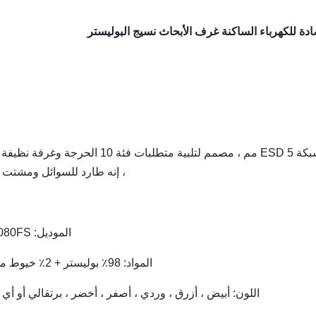
إنه نسيج بوليستر خيطي منسوج من نسيج قطني طويل 1X2 مع شبكة ESD 5 مم ، مصمم لتلبية متطلبات فئة 10 ا
، إنه طارد للسوائل ومشتت ث
الموديل: AF0080FS
المواد: 98٪ بوليستر + 2٪ خيوط موصل
اللون: أبيض ، أزرق ، وردي ، أصفر ، أخضر ، برتقالي أو أي 