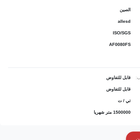
الصين
allesd
ISO/SGS
AF0080FS
ب:
قابل للتفاوض
قابل للتفاوض
تي / ت
1500000 متر شهريا
ن