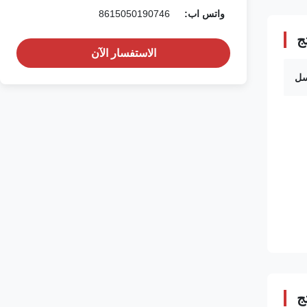
واتس اب:
8615050190746
ج
الاستفسار الآن
سل
ج