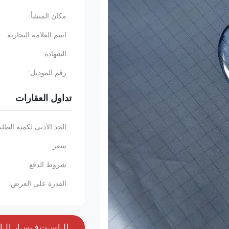
مكان المنشأ:
اسم العلامة التجارية:
الشهادة:
رقم الموديل:
تداول العقارات
الحد الأدنى لكمية الطل
سعر:
شروط الدفع:
القدرة على العرض:
ا
ل
ا
س
ت
ف
س
ا
ر
ا
ل
آ