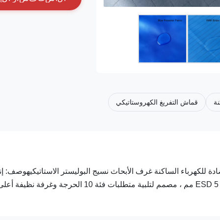
نة
قماش التفريغ الكهروستاتيكي
شتيت 5 مم شبكة الكربون المضادة للكهرباء الساكنة غرف الأبحاث نسيج البوليستر الاستاتيكيهوصف: إ
نسيج بوليستر خيطي منسوج من نسيج قطني طويل 1X2 مع شبكة ESD 5 مم ، مصمم لتلبية متطلبات فئة 10 الحرجة وغرفة نظيف