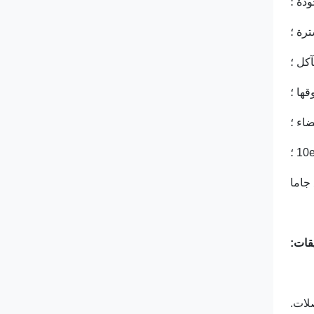
قات:
صلات.