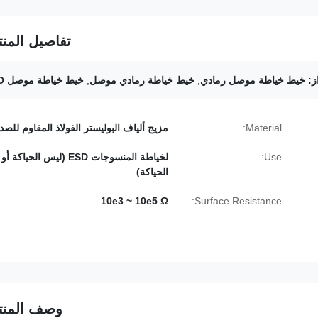
تفاصيل المنت
ز:
خيط خياطة موصل رمادي
,
خيط خياطة رمادي موصل
,
خيط خياطة موصل ISO
Material:
مزيج ألياف البوليستر الفولاذ المقاوم للصدأ
Use:
لخياطة المنسوجات ESD (ليس الحياكة أو
الحياكة)
10e3 ~ 10e5 Ω
Surface Resistance:
وصف المنت