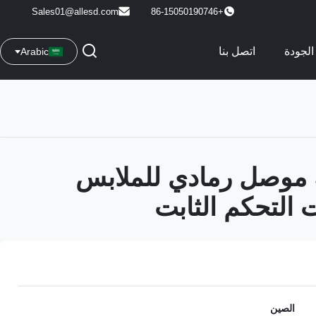
Sales01@allesd.com
+86-15050190746
الجودة
اتصل بنا
Arabic
موصل رمادي للملابس
ت التحكم الثابت
الصين