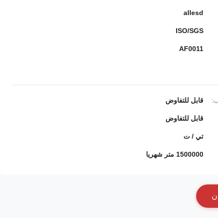
allesd
ISO/SGS
AF0011
ب:
قابل للتفاوض
قابل للتفاوض
تي / ت
1500000 متر شهريا
ن