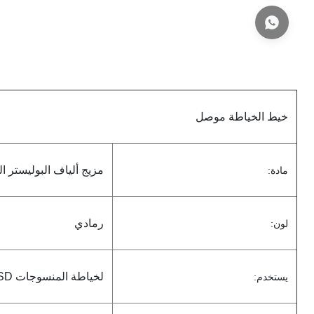
خيط الخياطة موصل
مزيج ألياف البوليستر ال
مادة:
رمادي
لون:
لخياطة المنسوجات ESD (ليس الحياكة أو الحياكة)
يستخدم: