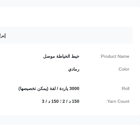
إبرا
Product Name:
خيط الخياطة موصل
Color:
رمادي
Roll:
3000 ياردة / لفة (يمكن تخصيصها)
Yarn Count:
150 د / 2 ؛ 150 د / 3