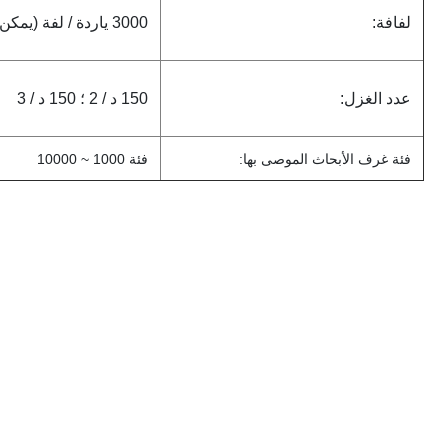
لفافة:
3000 ياردة / لفة (يمكن تخصيصها)
عدد الغزل:
150 د / 2 ؛ 150 د / 3
فئة غرف الأبحاث الموصى بها:
فئة 1000 ~ 10000