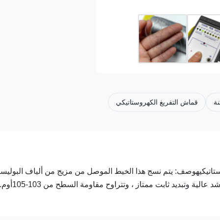
نة
قماش التفريغ الكهروستاتيكي
ستاتيكيهوصف: يتم نسج هذا الخيط الموصل من مزيج من ألياف البوليست
المصنوعة من الفولاذ المقاوم للصدأ ويتم لفه على بكرة.تتميز بقوة شد عالية وتبديد ثابت ممتاز ، وتتراوح مقاومة السطح من 103-105