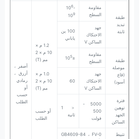
6
مقاومة
10
-
9
السطح
10
طبقة
تبديد
جهد
100 ين
ثابتة
الاحتكاك
ياباني
الساكن V
1.2 م ×
10 م × 2
مقاومة
5
≤10
مم (T)
طبقة
السطح
أصفر ،
موصلة
أزرق ،
جهد
1.0 م ×
(قاع
رمادي
الاحتكاك
60
10 م × 2
أسود)
أو
الساكن V
مم (T)
حسب
فترة
الطلب
5000 -
توهين
＜ 1
500
أو حسب
الجهد
ثانية
فولت
الطلب
الساكن
تثبيط
GB4609-84 ، FV-0