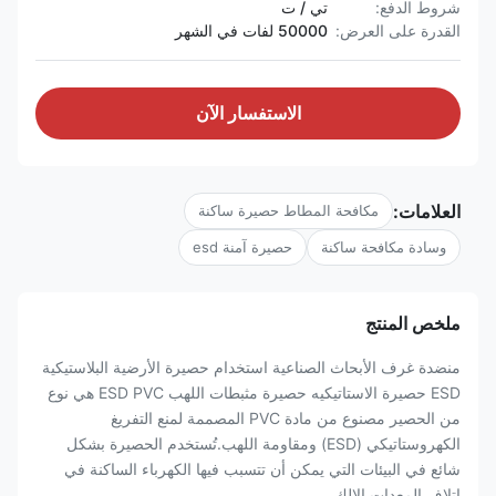
شروط الدفع:
تي / ت
القدرة على العرض:
50000 لفات في الشهر
الاستفسار الآن
العلامات:
مكافحة المطاط حصيرة ساكنة
وسادة مكافحة ساكنة
حصيرة آمنة esd
ملخص المنتج
منضدة غرف الأبحاث الصناعية استخدام حصيرة الأرضية البلاستيكية
ESD حصيرة الاستاتيكيه حصيرة مثبطات اللهب ESD PVC هي نوع
من الحصير مصنوع من مادة PVC المصممة لمنع التفريغ
الكهروستاتيكي (ESD) ومقاومة اللهب.تُستخدم الحصيرة بشكل
شائع في البيئات التي يمكن أن تتسبب فيها الكهرباء الساكنة في
إتلاف المعدات الإلك...