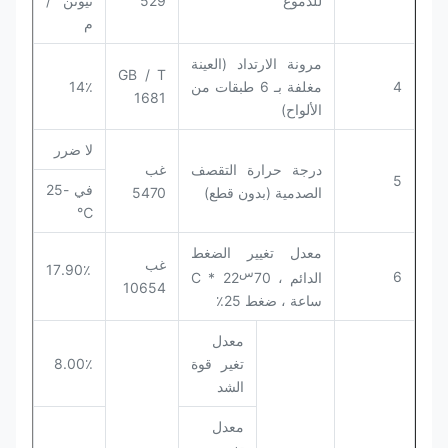
للدموع
529
نيوتن /
م
مرونة الارتداد (العينة
GB / T
4
مغلفة بـ 6 طبقات من
14٪
1681
الألواح)
لا ضرر
درجة حرارة التقصف
غب
5
في -25
الصدمية (بدون قطع)
5470
℃
معدل تغيير الضغط
غب
17.90٪
س
6
الدائم ، 70
C * 22
10654
ساعة ، ضغط 25٪
معدل
تغير قوة
8.00٪
الشد
معدل