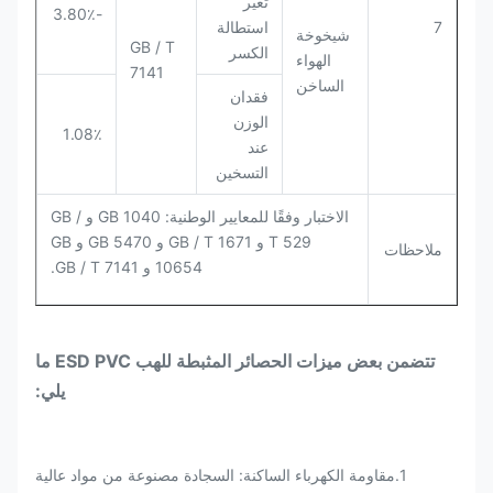
تغير
-3.80٪
7
استطالة
شيخوخة
GB / T
الكسر
الهواء
7141
الساخن
فقدان
الوزن
1.08٪
عند
التسخين
الاختبار وفقًا للمعايير الوطنية: GB 1040 و GB /
T 529 و GB / T 1671 و GB 5470 و GB
ملاحظات
10654 و GB / T 7141.
تتضمن بعض ميزات الحصائر المثبطة للهب ESD PVC ما
يلي:
1.مقاومة الكهرباء الساكنة: السجادة مصنوعة من مواد عالية