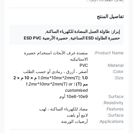
تفاصيل المنتج
إبراز:
طاولة العمل المضادة للكهرباء الساكنة
,
حصيرة الطاولة ESD الصناعية
,
حصيرة الأرضية ESD PVC
Product Name:
منضدة غرف الأبحاث استخدام حصيرة
الاستاتيكيه
PVC
Material:
Color:
أصفر ، أزرق ، رمادي أو حسب الطلب
Size:
1.0mx*10mx*2mm(T);
1.0 م × 10 م × 2
مم (T) ؛
1.2mx*10mx*2mm(T) or
customised
Surface
10e6-10e9 أوم
Resistivity:
Features:
مضاد للكهرباء الساكنة ، لهب
Surface:
لامع أو باهت
Applications:
أرضيات الورشة