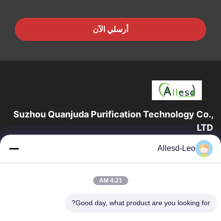
أرسلي الآن
Suzhou Quanjuda Purification Technology Co.,
LTD
16 عامًا من الخبرة ، بصفتنا مصنعًا ومصدرًا رائدًا لمنتجات البيئة والتنمية
Allesd-Leo
المستدامة وغرف الأبحاث ، فإننا نقدم مجموعة كاملة من معدات
وإمدادات البيئة...
روابط سريعة
4:21 AM
الصفحة الرئيسية
منتجات
Good day, what product are you looking for?
معلومات عنا
جولة في المعمل