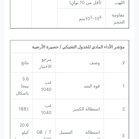
اللهب
(أقل من 10 ثوانٍ)
مقاومة
5
8
-10
10
سم
الحجم
مؤشر الأداء المادي للجدول التفتيكي / حصيرة الأرضية
مرجع
لا.
وصف
نتائج
الاختبار
3.6
غب
1
قوة الشد
ميجا
1040
باسكال
غب
2
استطالة الكسر
188٪
1040
20.6
استطالة المسيل
GB / T
كيلو
3