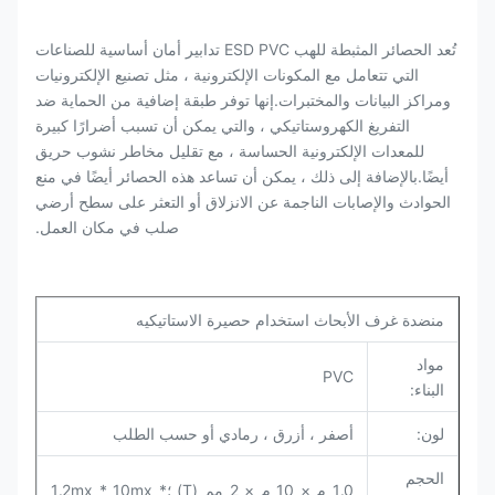
تُعد الحصائر المثبطة للهب ESD PVC تدابير أمان أساسية للصناعات
التي تتعامل مع المكونات الإلكترونية ، مثل تصنيع الإلكترونيات
ومراكز البيانات والمختبرات.إنها توفر طبقة إضافية من الحماية ضد
التفريغ الكهروستاتيكي ، والتي يمكن أن تسبب أضرارًا كبيرة
للمعدات الإلكترونية الحساسة ، مع تقليل مخاطر نشوب حريق
أيضًا.بالإضافة إلى ذلك ، يمكن أن تساعد هذه الحصائر أيضًا في منع
الحوادث والإصابات الناجمة عن الانزلاق أو التعثر على سطح أرضي
صلب في مكان العمل.
منضدة غرف الأبحاث استخدام حصيرة الاستاتيكيه
مواد
PVC
البناء:
لون:
أصفر ، أزرق ، رمادي أو حسب الطلب
الحجم
1.0 م × 10 م × 2 مم (T) ؛1.2mx * 10mx *