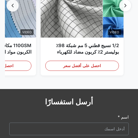
VIDEO
VIDEO
1/2 نسيج قطني 5 مم شبكة 98٪
110GSM مك
بوليستر 2٪ كربون مضاد للكهرباء
الكربون مواد الملا
الساكنة
احصل على أفضل سعر
احصل عل
أرسل استفسارًا
اسم *