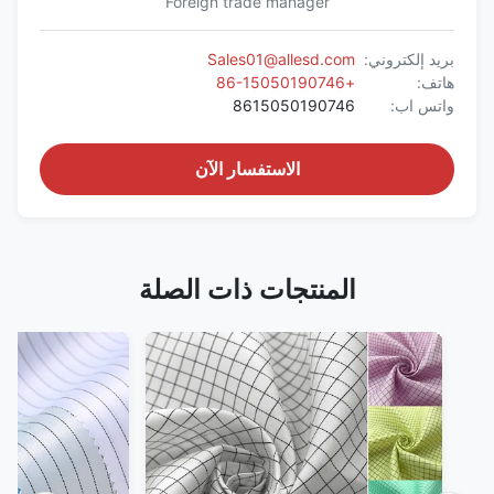
Foreign trade manager
بريد إلكتروني:
Sales01@allesd.com
هاتف:
+86-15050190746
واتس اب:
8615050190746
الاستفسار الآن
المنتجات ذات الصلة