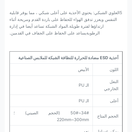
5العلوي الشبكي: يحتوي الأحذية على أعلى شبكي ، مما يوفر قابلية
التنفس ويعزز تدفق الهواء للحفاظ على باردة القدم ومريحة أثناء
ارتداؤها لفترة طويلة.المواد الشبكة تساعد أيضا في إدارة
الرطوبةيساعد على الحفاظ على الجفاف في القدمين.
أحذية ESD مضادة للحرارة للنظافة الشبكة للملابس الصناعية
الأبيض
اللون
النعل
الـ PU
الخارجي
الـ PU
أعلى
34#~50# (الحجم الصيني) ؛
الحجم المتاح
220mm~300mm
يمكن غسلها
نعم..