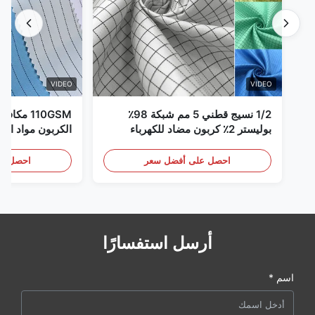
VIDEO
VIDEO
1/2 نسيج قطني 5 مم شبكة 98٪
110GSM مك
بوليستر 2٪ كربون مضاد للكهرباء
الكربون مواد الملا
الساكنة
احصل على أفضل سعر
احصل عل
أرسل استفسارًا
اسم *