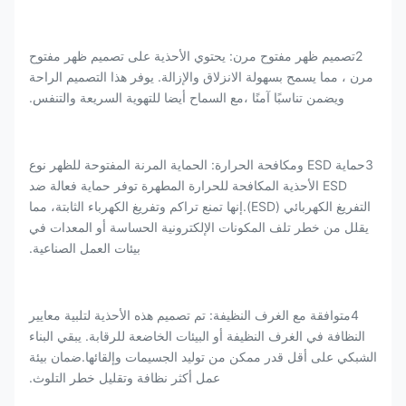
2تصميم ظهر مفتوح مرن: يحتوي الأحذية على تصميم ظهر مفتوح
مرن ، مما يسمح بسهولة الانزلاق والإزالة. يوفر هذا التصميم الراحة
ويضمن تناسبًا آمنًا ،مع السماح أيضا للتهوية السريعة والتنفس.
3حماية ESD ومكافحة الحرارة: الحماية المرنة المفتوحة للظهر نوع
ESD الأحذية المكافحة للحرارة المطهرة توفر حماية فعالة ضد
التفريغ الكهربائي (ESD).إنها تمنع تراكم وتفريغ الكهرباء الثابتة، مما
يقلل من خطر تلف المكونات الإلكترونية الحساسة أو المعدات في
بيئات العمل الصناعية.
4متوافقة مع الغرف النظيفة: تم تصميم هذه الأحذية لتلبية معايير
النظافة في الغرف النظيفة أو البيئات الخاضعة للرقابة. يبقي البناء
الشبكي على أقل قدر ممكن من توليد الجسيمات وإلقائها.ضمان بيئة
عمل أكثر نظافة وتقليل خطر التلوث.