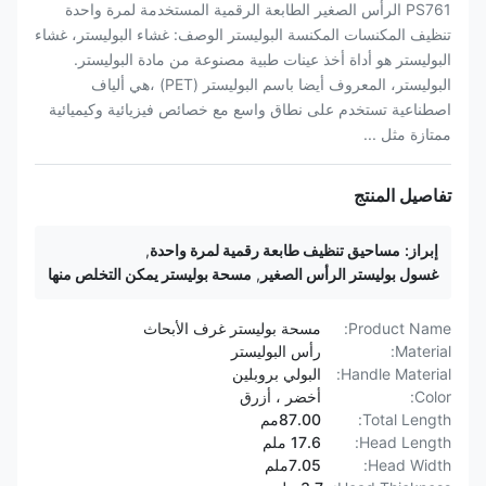
PS761 الرأس الصغير الطابعة الرقمية المستخدمة لمرة واحدة
تنظيف المكنسات المكنسة البوليستر الوصف: غشاء البوليستر، غشاء
البوليستر هو أداة أخذ عينات طبية مصنوعة من مادة البوليستر.
البوليستر، المعروف أيضا باسم البوليستر (PET) ،هي ألياف
اصطناعية تستخدم على نطاق واسع مع خصائص فيزيائية وكيميائية
ممتازة مثل ...
تفاصيل المنتج
إبراز:
مساحيق تنظيف طابعة رقمية لمرة واحدة
,
غسول بوليستر الرأس الصغير
,
مسحة بوليستر يمكن التخلص منها
Product Name:
مسحة بوليستر غرف الأبحاث
Material:
رأس البوليستر
Handle Material:
البولي بروبلين
Color:
أخضر ، أزرق
Total Length:
87.00مم
Head Length:
17.6 ملم
Head Width:
7.05ملم