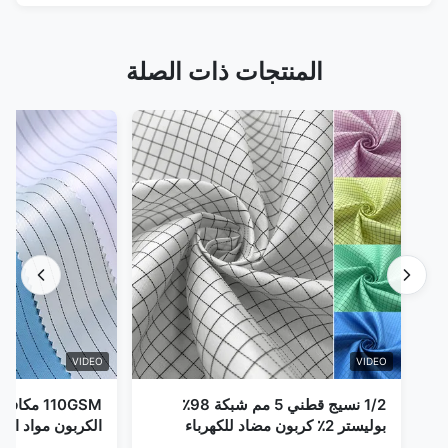
المنتجات ذات الصلة
VIDEO
VIDEO
1/2 نسيج قطني 5 مم شبكة 98٪
110GSM مك
بوليستر 2٪ كربون مضاد للكهرباء
الكربون مواد الملا
الساكنة