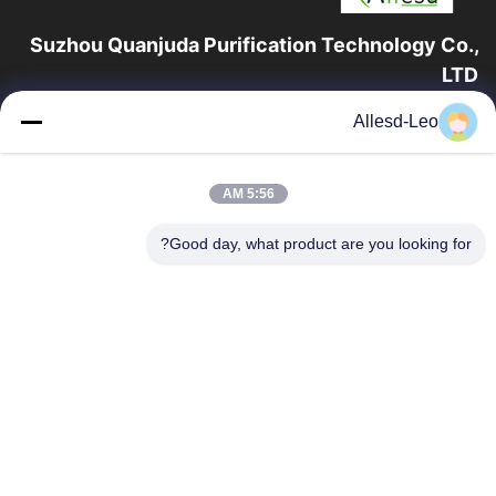
Suzhou Quanjuda Purification Technology Co.,
LTD
16 عامًا من الخبرة ، بصفتنا مصنعًا ومصدرًا رائدًا لمنتجات البيئة والتنمية
Allesd-Leo
المستدامة وغرف الأبحاث ، فإننا نقدم مجموعة كاملة من معدات
وإمدادات البيئة...
روابط سريعة
5:56 AM
الصفحة الرئيسية
منتجات
Good day, what product are you looking for?
معلومات عنا
جولة في المعمل
مراقبة الجودة
اتصل بنا
اطلب اقتباس
اتصل بنا
0086-512-65883749
0086-512-66190772
Sales01@allesd.com