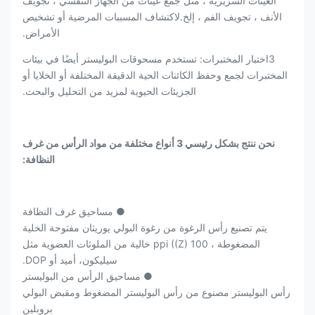
العينات السريرية ، مثل جمع عينات من الجهاز التنفسي ، تجويف
الأنف ، تجويف الفم ، إلخ.لاكتشاف المسببات المرضية أو تشخيص
الأمراض.
3اختبار المختبرات: تستخدم مسحوقات البوليستر أيضًا في بيئات
المختبرات لجمع وحفظ الكائنات الحية الدقيقة المختلفة أو الخلايا أو
الجزيئات الحيوية لمزيد من التحليل والبحث.
نحن ننتج بشكل رئيسي 3 أنواع مختلفة من مواد الرأس من غرف
النظافة:
● مساحيق غرف النظافة
يتم تصنيع رأس الرغوة من رغوة البولي يوريثان مفتوحة الخلية
المضغوطة ، 100 ppi ((Z) خالية من الملوثات العضوية مثل
سيليكون، أميد أو DOP.
● مساحيق الرأس من البوليستر
رأس البوليستر مصنوع من رأس البوليستر المضغوط ومقبض البولي
بروبلين