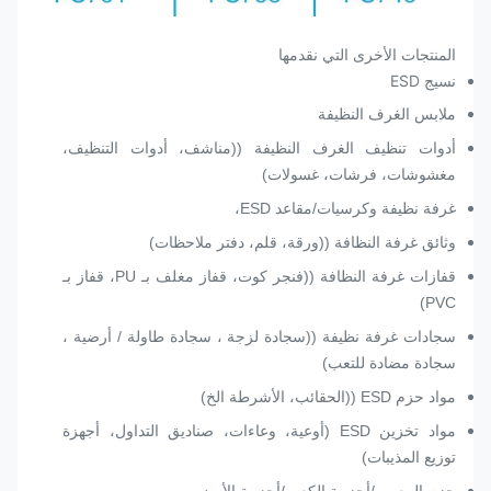
المنتجات الأخرى التي نقدمها
نسيج ESD
ملابس الغرف النظيفة
أدوات تنظيف الغرف النظيفة ((مناشف، أدوات التنظيف،
مغشوشات، فرشات، غسولات)
غرفة نظيفة وكرسيات/مقاعد ESD،
وثائق غرفة النظافة ((ورقة، قلم، دفتر ملاحظات)
قفازات غرفة النظافة ((فنجر كوت، قفاز مغلف بـ PU، قفاز بـ
PVC)
سجادات غرفة نظيفة ((سجادة لزجة ، سجادة طاولة / أرضية ،
سجادة مضادة للتعب)
مواد حزم ESD ((الحقائب، الأشرطة الخ)
مواد تخزين ESD (أوعية، وعاءات، صناديق التداول، أجهزة
توزيع المذيبات)