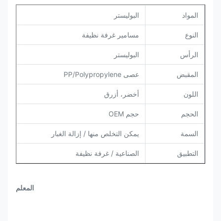
المواد
البوليستر
النوع
مسامير غرفة نظيفة
الرأس
البوليستر
المقبض
عصى PP/Polypropylene
اللون
أخضر، أزرق
الحجم
حجم OEM
السمة
يمكن التخلص منها / إزالة الغبار
التطبيق
الصناعية / غرفة نظيفة
المعلم