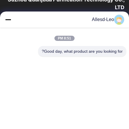
LTD
16 عامًا من الخبرة ، بصفتنا مصنعًا ومصدرًا رائدًا لمنتجات البيئة والتنمية
Allesd-Leo
المستدامة وغرف الأبحاث ، فإننا نقدم مجموعة كاملة من معدات
وإمدادات البيئة...
روابط سريعة
8:51 PM
الصفحة الرئيسية
منتجات
Good day, what product are you looking for?
معلومات عنا
جولة في المعمل
مراقبة الجودة
اتصل بنا
اطلب اقتباس
اتصل بنا
0086-512-65883749
0086-512-66190772
Sales01@allesd.com