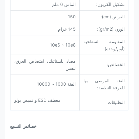
تشكيل الكربون:
الماس 6 ملم
العرض (cm):
150
الوزن (gr/m2):
145 غرام
المقاومة السطحية
10e6 ~ 10e8
(أوم/وحدة):
مضاد للستاتيك، امتصاص العرق،
الخصائص:
تنفس
الفئة الموصى بها
الفئة 1000 ~ 10000
للغرفة النظيفة
:
معطف ESD و قميص بولو
التطبيقات:
خصائص النسيج