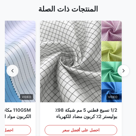
المنتجات ذات الصلة
VIDEO
VIDEO
1/2 نسيج قطني 5 مم شبكة 98٪
110GSM مك
بوليستر 2٪ كربون مضاد للكهرباء
الكربون مواد الملا
الساكنة
احصل على أفضل سعر
احصل عل