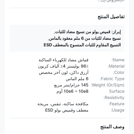
تفاصيل المنتج
إبراز:
قميص بولو من نسيج مضاد للثبات
,
نسيج مضاد للثبات من 6 ملم معقود بالماس
,
النسيج المقاوم للثبات المنسوج بالمعطف ESD
Name:
قماش مضاد للكهرباء الساكنة
Material:
96٪ بوليستر 4٪ ألياف كربون
Color:
أزرق داكن، لون آخر مخصص
Fabric Type:
6 ملم الماس
Weight (Gr/Sqm):
145 جرام/متر مربع
Surface
10e6 ~ 10e8 أوم
Resistivity:
Feature:
مكافحة ساكنة، تنفس، مريحة
Usage:
معطف وقميص بولو ESD
وصف المنتج