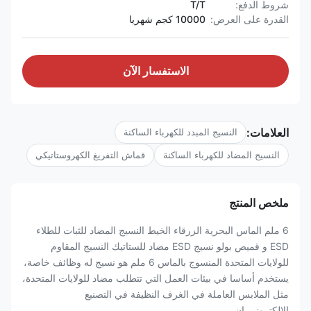
شروط الدفع:
T/T
القدرة على العرض:
10000 كجم شهريا
الاستفسار الآن
العلامات:
النسيج المبدد للكهرباء الساكنة
النسيج المضاد للكهرباء الساكنة
قماش التفريغ الكهروستاتيكي
ملخص المنتج
6 ملم الماس البحرية الزرقاء الخيط النسيج المضاد للثبات للطلاء
ESD و قميص بولو نسيج ESD مضاد للستاتيك النسيج المقاوم
للولايات المتحدة المنسوج بالماس 6 ملم هو نسيج له وظائف خاصة،
يستخدم أساسا في بيئات العمل التي تتطلب مضاد للولايات المتحدة،
مثل الملابس العاملة في الغرف النظيفة في التصنيع
الإلكتروني،إن...