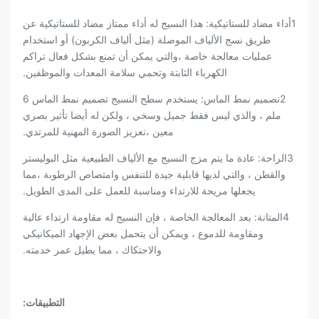
1أداء مضاد للستاتيكية: هذا النسيج له أداء ممتاز مضاد للستاتيكية عن
طريق نسج الألياف الموصلة (مثل ألياف الكربون) أو استخدام
عمليات معالجة خاصة ،والتي يمكن أن تمنع بشكل فعال تراكم
الكهرباء الثابتة وتحمي سلامة المعدات والموظفين.
2تصميم نمط الماس: يستخدم سطح النسيج تصميم نمط الماس 6
ملم ، والذي ليس فقط جميل وسخي ، ولكن له أيضا تأثير بصري
معين ،تعزيز الصورة المهنية للمرتدي.
3الراحة: عادة ما يتم مزج النسيج مع الألياف الطبيعية مثل البوليستر
والقطن ، والتي لديها قابلية جيدة للتنفس وامتصاص الرطوبة ،مما
يجعلها مريحة للارتداء ومناسبة للعمل على المدى الطويل.
4المتانة: بعد المعالجة الخاصة ، فإن النسيج له مقاومة ارتداء عالية
ومقاومة للدموع ، ويمكن أن يتحمل بعض الإجهاد الميكانيكي
والاحتكاك ، مما يطيل عمر خدمته.
التطبيقات
: