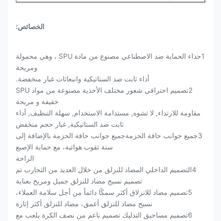
الخصائص:
1حذاء الحماية ضد الاصطناعي مصنوع من مادة SPU ، وهي محمولة
ومريحة
أداء ثابت ضد الستاتيكية وانبعاثات غبار منخفضة.
2تصميم احترافي شعور مختلف الأحذية مصنوعة من مواد SPU
خفيفة و مريحة
مقاومة للارتداء, لا تشوه, مستدامة الاستخدام, سهلة التنظيف, أداء
ثابت ضد الستاتيكية, غبار حجم منخفض
3جميع جوانب حافة الحزمةجميع جوانب حافة الحزمة بالإضافة إلى
ستة ثقوب هوائية، مع حماية الإصبع
الراحة
4التصميم الداخلي المضاد للنزلق من خلال العديد من التجارب تم
تصميم نسيج مضاد للنزلق جميل ومريح بعناية
5تصميم مضاد للانزلاق أكثر سمكًا دائماً من أجل سلامة العملاء،
نسيج مضاد للنزلق أعمق، مضاد للنزلق أكثر إثارة
6تصميم مساحيق التدليك تصميم ناعم من نصف الكرة يلعب مع