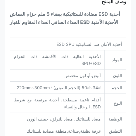
وصف المنتج
أحذية ESD مضادة للستاتيكية بيضاء 5 ملم حزام القماش
الأحذية الأمنية ESD الحذاء الصافي الحذاء المقاوم للغبار
أحذية الأمان ضد الستاتيكية ESD SPU
الأحذية العالية ذات الأقمشة ذات الحزام
المواد
SPU+ESD
اللون
أبيض،أو لون مخصص
الحجم
34#~50# (الحجم الصيني) ؛ 220mm~300mm
أقدام ناعمة مسطحة، أحذية مرتفعة مع شريط
النوع
ESD، الرجال والنساء
الوظيفة
مضاد للستاتيك، مضاد للنزلق، خفيف الوزن
التطبيق
غرفة نظيفة,صناعة,منطقة مضادة للستاتيك