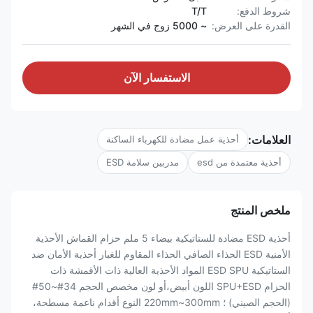
شروط الدفع:
T/T
القدرة على العرض:
~ 5000 زوج في الشهر
الاستفسار الآن
العلامات:
أحذية عمل مضادة للكهرباء الساكنة
أحذية معتمدة من esd
مدربين سلامة ESD
ملخص المنتج
أحذية ESD مضادة للستاتيكية بيضاء 5 ملم حزام القماش الأحذية
الأمنية ESD الحذاء الصافي الحذاء المقاوم للغبار أحذية الأمان ضد
الستاتيكية ESD SPU المواد الأحذية العالية ذات الأقمشة ذات
الحزام SPU+ESD اللون أبيض،أو لون مخصص الحجم 34#~50#
(الحجم الصيني) ؛ 220mm~300mm النوع أقدام ناعمة مسطحة،