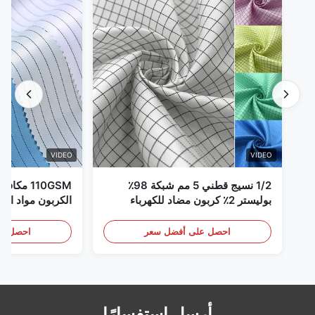
VIDEO
VIDEO
1/2 نسيج قطني 5 مم شبكة 98٪
110GSM مك
بوليستر 2٪ كربون مضاد للكهرباء
الكربون مواد الملا
الساكنة
احصل على أفضل سعر
احصل عل
أرسل استفسارًا