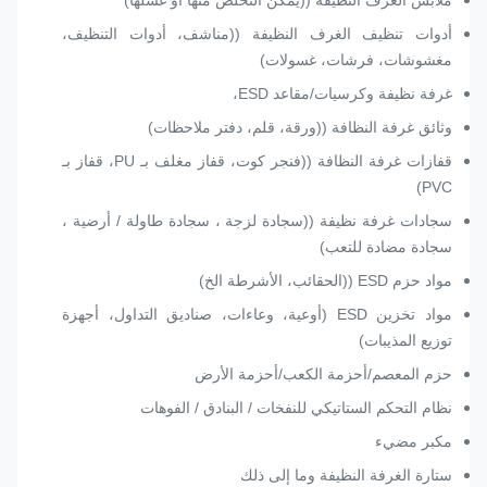
ملابس الغرف النظيفة ((يمكن التخلص منها أو غسلها)
أدوات تنظيف الغرف النظيفة ((مناشف، أدوات التنظيف،
مغشوشات، فرشات، غسولات)
غرفة نظيفة وكرسيات/مقاعد ESD،
وثائق غرفة النظافة ((ورقة، قلم، دفتر ملاحظات)
قفازات غرفة النظافة ((فنجر كوت، قفاز مغلف بـ PU، قفاز بـ
PVC)
سجادات غرفة نظيفة ((سجادة لزجة ، سجادة طاولة / أرضية ،
سجادة مضادة للتعب)
مواد حزم ESD ((الحقائب، الأشرطة الخ)
مواد تخزين ESD (أوعية، وعاءات، صناديق التداول، أجهزة
توزيع المذيبات)
حزم المعصم/أحزمة الكعب/أحزمة الأرض
نظام التحكم الستاتيكي للنفخات / البنادق / الفوهات
مكبر مضيء
ستارة الغرفة النظيفة وما إلى ذلك