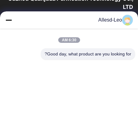
LTD
16 عامًا من الخبرة ، بصفتنا مصنعًا ومصدرًا رائدًا لمنتجات البيئة والتنمية
Allesd-Leo
المستدامة وغرف الأبحاث ، فإننا نقدم مجموعة كاملة من معدات
وإمدادات البيئة...
روابط سريعة
6:30 AM
الصفحة الرئيسية
منتجات
Good day, what product are you looking for?
معلومات عنا
جولة في المعمل
مراقبة الجودة
اتصل بنا
اطلب اقتباس
اتصل بنا
0086-512-65883749
0086-512-66190772
Sales01@allesd.com