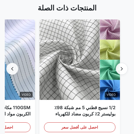
المنتجات ذات الصلة
VIDEO
VIDEO
1/2 نسيج قطني 5 مم شبكة 98٪
110GSM مك
بوليستر 2٪ كربون مضاد للكهرباء
الكربون مواد الملا
الساكنة
احصل على أفضل سعر
احصل عل