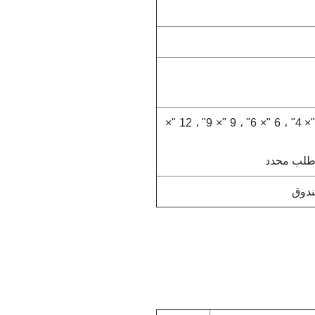
* ملاحظة: الحجم القياسي هو: 4 "× 4" ، 6 "× 6" ، 9 "× 9" ، 12 "×
طلب محدد