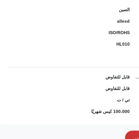
الصين
allesd
ISO/ROHS
HL010
ب:
قابل للتفاوض
قابل للتفاوض
تي / ت
100،000 كيس شهريًا
ن