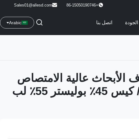
Sales01@allesd.com
+86-15050190746
الجودة
اتصل بنا
Arabic
الأبحاث عالية الامتصاص
300 قطعة / كيس 45٪ بوليستر 55٪ لب