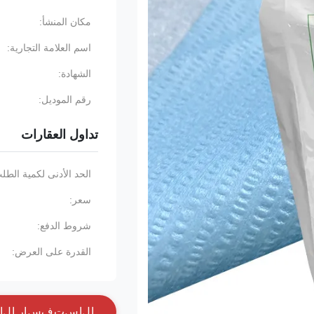
مكان المنشأ:
اسم العلامة التجارية:
الشهادة:
رقم الموديل:
تداول العقارات
الحد الأدنى لكمية الطل
سعر:
شروط الدفع:
القدرة على العرض:
ا
ل
ا
س
ت
ف
س
ا
ر
ا
ل
آ