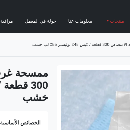
منتجات
معلومات عنا
جولة في المعمل
مراقبة 
45٪ بوليستر 55٪ لب خشب
ممسحة غرف 
خشب
الخصائص الأساسية