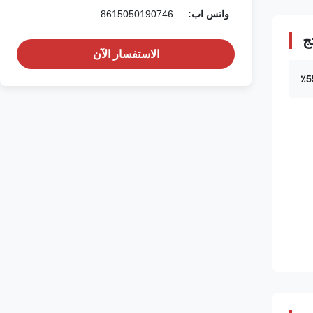
واتس اب:
8615050190746
ج
الاستفسار الآن