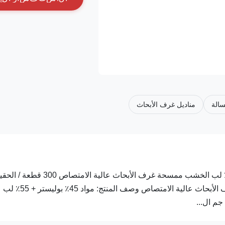
سالة
مناديل غرف الأبحاث
300 قطعة / الحقيبة 9 × 9 بوصة 100٪ صناعية 45٪ بوليستر + 55٪ لب الخشب ممسحة غرف الأبحاث عالية الامتصاص 00
9'x9 '100٪ الصناعية 45٪ بوليستر + 55٪ لب الخشب ممسحة غرف الأبحاث عالية الامتصاص وصف المنتج: مواد 45٪ بوليستر + 55٪ لب