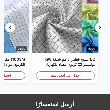
VIDEO
VIDEO
1/2 نسيج قطني 5 مم شبكة 98٪
110GSM مك
بوليستر 2٪ كربون مضاد للكهرباء
الكربون مواد الملا
الساكنة
احصل على أفضل سعر
احصل عل
أرسل استفسارًا