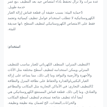
عدة مرات ولا تزال تحتفظ بأداء امتصاص جيد بعد التنظيف ،مع عمر
خدمة طويل.
5حماية البيئة: بسبب حقيقة أن قطعة قماش إزالة الغبار
الكهروستاتيكية لا تتطلب استخدام عوامل تنظيف كيميائية وتعتمد
فقط على الامتصاص الكهروستاتيكي لتنظيف السطح ،انها صديقة
للبيئة.
استخدام:
1التنظيف المنزلي: المنظف الكهربائي للغبار مناسب للتنظيف
المنزلي ويمكن استخدامه لتنظيف أسطح مختلفة مثل الأثاث
والأجهزة والأرضية والنوافذ وما إلى ذلك، مما يساعد على إزالة
الغبار.البكتيرياوالقذارة والحفاظ على نظافة المنزل والنظافة
2التنظيف التجاري: في الأماكن التجارية مثل المكاتب والمطاعم
والفنادق، وما إلى ذلك، قطعة قماش المستنقع الكهروستاتيكي هي
أيضا أداة تنظيف شائعة تستخدم لتنظيف أسطح المكاتب
والخزانات,المعدات، الخ لضمان بيئة نظيفة ونظيفة.