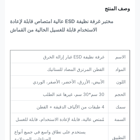
وصف المنتج
مختبر غرفة نظيفة ESD عالية امتصاص قابلة لإعادة
الاستخدام قابلة للغسيل الخالية من القماش
الاسم
غرفة نظيفة ESD غبار إزالة الخرق
المواد
القطن المرتزق المضاد للستاتيك
اللون
الأبيض، الأزرق، الأخضر، الأصفر، الوردي
الحجم
30 سم*30 سم، غيرها عند الطلب
سمك
4 طبقات من الألياف الدقيقة + القطن
السمة
مُمتص عالية، قابلة لإعادة الاستخدام، قابلة للغسل
يستخدم على نطاق واسع في جميع أنواع
التطبيق
الصناعات، الصيدلانية