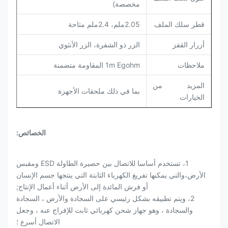
مخصصة)
قطر سلك الملف
2.05ملم، 2.4ملم متاحة
أزرار القفز
الزر ذو الشفرة، الزر الأنثوي
ملاحظات
1m Egohm المقاومة متضمنة
المزيد من
بما في ذلك ملحقات الأجهزة
الخيارات
الخصائص:
1، تستخدم أساسا للاتصال بين حصيرة الطاولة ESD ومقبس
الأرض،والتي يمكنها تفريغ الكهرباء الثابتة التي ينتجها جسم الإنسان
أو فرش المائدة إلى الأرض أثناء أعمال الإنتاج;
2، ويتم تطبيقه بشكل رئيسي على السجادة والأرض ، السجادة
والسجادة ، وهو جهاز شحن كهربائي ثابت للإفراج عنه ، وجعل
الاتصال أسرع ؛