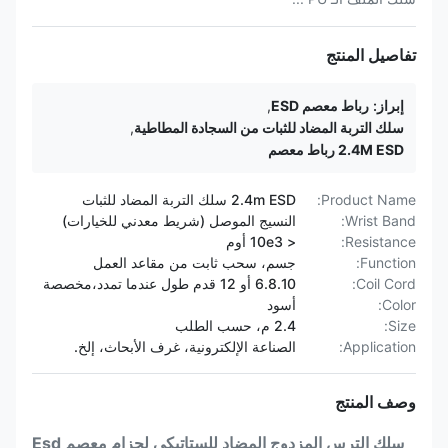
تفاصيل المنتج
إبراز:
رباط معصم ESD
,
سلك التربة المضاد للثبات من السجادة المطاطية
,
2.4M ESD رباط معصم
Product Name:
2.4m ESD سلك التربة المضاد للثبات
Wrist Band:
النسيج الموصل (شريط معدني للخيارات)
Resistance:
< 10e3 أوم
Function:
جسم، سحب ثابت من مقاعد العمل
Coil Cord:
6.8.10 أو 12 قدم طول عندما تمدد،مخصصة
Color:
أسود
Size:
2.4 م، حسب الطلب
Application:
الصناعة الإلكترونية، غرف الأبحاث، إلخ.
وصف المنتج
سلك الترس المزدوج المضاد للستاتيكي لحزام معصم Esd