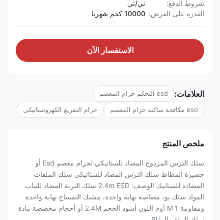
شروط الدفع:
تي/تي
القدرة على العرض:
10000 كجم شهريا
الاستفسار الآن
العلامات:
esd التحكم حزام المعصم
esd مكافحة ساكنة حزام المعصم
حزام التفريغ الكهروستاتيكي
ملخص المنتج
سلك الترس المزدوج المضاد للستاتيكي لحزام معصم Esd أو
حصيرة المطاط سلك الترس المضاد للستاتيكي سلك الملفات
المضادة للستاتيك الوصف: 2.4m ESD سلك التربة المضاد للثبات
المواد سلك يو، مصاصة نهاية واحدة، مشبك التمساح نهاية واحدة
ومقاومة 1 M أوم اللون أسود الحجم 2.4M أو أحجام مخصصة مادة
سلك الملف الـ PU ...