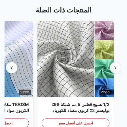
المنتجات ذات الصلة
VIDEO
VIDEO
1/2 نسيج قطني 5 مم شبكة 98٪
110GSM مك
بوليستر 2٪ كربون مضاد للكهرباء
الكربون مواد الملا
الساكنة
احصل على أفضل سعر
احصل عل