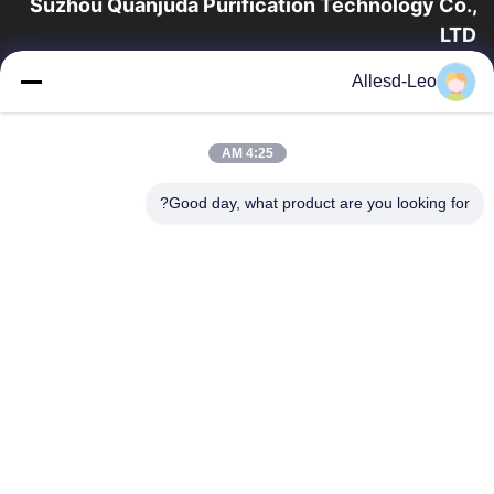
Suzhou Quanjuda Purification Technology Co.,
LTD
16 عامًا من الخبرة ، بصفتنا مصنعًا ومصدرًا رائدًا لمنتجات البيئة والتنمية
Allesd-Leo
المستدامة وغرف الأبحاث ، فإننا نقدم مجموعة كاملة من معدات
وإمدادات البيئة...
روابط سريعة
4:25 AM
الصفحة الرئيسية
منتجات
Good day, what product are you looking for?
معلومات عنا
جولة في المعمل
مراقبة الجودة
اتصل بنا
اطلب اقتباس
اتصل بنا
0086-512-65883749
0086-512-66190772
Sales01@allesd.com