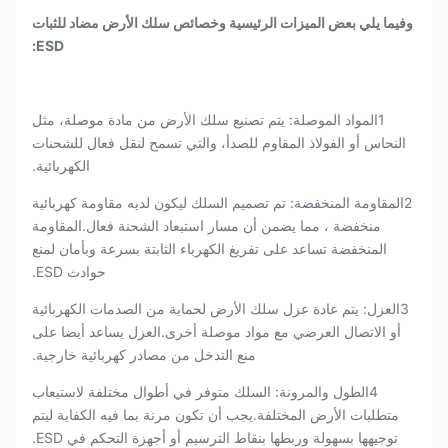
وفيما يلي بعض الميزات الرئيسية وخصائص سلك الأرض مضاد للثبات
ESD:
1المواد الموصلة: يتم تصنيع سلك الأرض من مادة موصلة، مثل
النحاس أو الفولاذ المقاوم للصدأ، والتي تسمح لنقل فعال للشحنات
الكهربائية.
2المقاومة المنخفضة: تم تصميم السلك ليكون لديه مقاومة كهربائية
منخفضة ، مما يضمن أن مسار استبعاد الشحنة فعال.المقاومة
المنخفضة تساعد على تفريغ الكهرباء الثابتة بسرعة وبأمان لمنع
حوادث ESD.
3العزل: يتم عادة عزل سلك الأرض لحماية من الصدمات الكهربائية
أو الاتصال العرضي مع مواد موصلة أخرى.العزل يساعد أيضا على
منع التدخل من مصادر كهربائية خارجية.
4الطول والمرونة: السلك متوفر في أطوال مختلفة لاستيعاب
متطلبات الأرض المختلفة.يجب أن تكون مرنة بما فيه الكفاية ليتم
توجيهها بسهولة وربطها بنقاط الترسيم أو أجهزة التحكم في ESD.