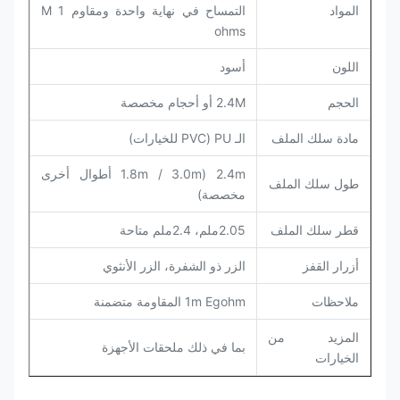
المواد
التمساح في نهاية واحدة ومقاوم 1 M
ohms
اللون
أسود
الحجم
2.4M أو أحجام مخصصة
مادة سلك الملف
الـ PU (PVC للخيارات)
2.4m (1.8m / 3.0m أطوال أخرى
طول سلك الملف
مخصصة)
قطر سلك الملف
2.05ملم، 2.4ملم متاحة
أزرار القفز
الزر ذو الشفرة، الزر الأنثوي
ملاحظات
1m Egohm المقاومة متضمنة
المزيد من
بما في ذلك ملحقات الأجهزة
الخيارات