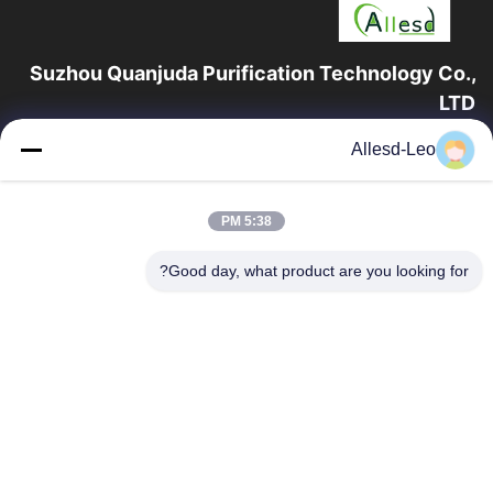
Suzhou Quanjuda Purification Technology Co.,
LTD
16 عامًا من الخبرة ، بصفتنا مصنعًا ومصدرًا رائدًا لمنتجات البيئة والتنمية
Allesd-Leo
المستدامة وغرف الأبحاث ، فإننا نقدم مجموعة كاملة من معدات
وإمدادات البيئة...
روابط سريعة
5:38 PM
الصفحة الرئيسية
منتجات
Good day, what product are you looking for?
معلومات عنا
جولة في المعمل
مراقبة الجودة
اتصل بنا
اطلب اقتباس
اتصل بنا
0086-512-65883749
0086-512-66190772