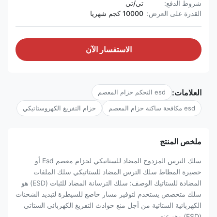
شروط الدفع:
تي/تي
القدرة على العرض:
10000 كجم شهريا
الاستفسار الآن
العلامات:
esd التحكم حزام المعصم
esd مكافحة ساكنة حزام المعصم
حزام التفريغ الكهروستاتيكي
ملخص المنتج
سلك الترس المزدوج المضاد للستاتيكي لحزام معصم Esd أو
حصيرة المطاط سلك الترس المضاد للستاتيكي سلك الملفات
المضادة للستاتيك الوصف: سلك الترسانة المضاد للثبات (ESD) هو
سلك متخصص يستخدم لتوفير مسار خاضع للسيطرة لتبديد الشحنات
الكهربائية الستاتية من أجل منع حوادث التفريغ الكهربائي الستاتي
(ESD).وهو عنصر ...