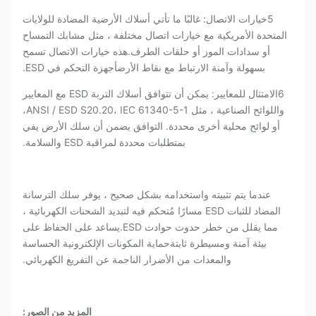
5خيارات الاتصال: غالبًا ما تأتي أسلاك الأرضية المضادة للولايات
المتحدة الأمريكية مع خيارات اتصال مختلفة ، مثل مشابك التمساح
أو سدادات الموز أو حلقات الطرف.هذه خيارات الاتصال تسمح
بسهولة وآمنة الارتباط مع نقاط الأرضأجهزة التحكم في ESD.
6الامتثال للمعايير: يمكن أن تتوافق أسلاك التربة ESD مع المعايير
واللوائح الصناعية ، مثل ANSI / ESD S20.20، IEC 61340-5-1،
أو لوائح محلية أخرى محددة. التوافق يضمن أن سلك الأرض يفي
بمتطلبات محددة لمراقبة ESD والسلامة.
عندما يتم تثبيته واستخدامه بشكل صحيح ، يوفر سلك الترسانة
المضاد للثبات ESD مسارًا مُتحكم فيه لتبديد الشحنات الكهربائية ،
مما يقلل من خطر حدوث حوادث ESD.يساعد على الحفاظ على
بيئة آمنة ومسيطرة ثابتةحماية المكونات الإلكترونية الحساسة
والمعدات من الأضرار الناجمة عن التفريغ الكهربائي.
المزيد من الصور: